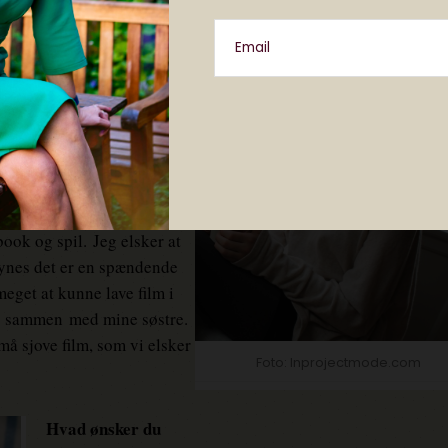
 sig jo i at skrive. Jeg
Email
jo bedre til at skrive på
r så kan jeg jo altid blive
m
computere fx at uploade
vild med alle produkter fra
in laptop. Jeg bruger den
cebook og spil.
Jeg elsker at
synes det er en spændende
meget at kunne lave film i
ig) sammen
med mine søstre.
må sjove film, som vi elsker
Foto: Inprojectmode.com
Hvad ønsker du