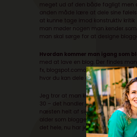
meget ud af den både fagligt men o
anden måde lære at dele sine følels
at kunne tage imod konstruktiv krit
man møder nogen man kender som har
man skal sørge for at designe blogg
Hvordan kommer man igang som bl
med at lave en blog. Der findes man
fx,
blogspot.com
og
wordpress.com
(
hvor du kan dele din blog og få flere 
Jeg tror at man kan være en dygtig
30 – det handler jo bare om at kunn
næsten helt af sig selv. Fx, da jeg 
alder som bloggede. Så viste jeg m
det hele, nu har jeg op til 10 andre 