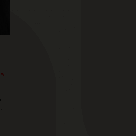
om
r.
g