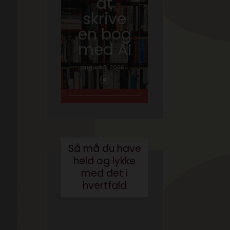
at
skal
skrive
tale
en bog
om AI
med AI
juni 26, 2026
august 3, 2026
Så må du have
held og lykke
med det i
hvertfald