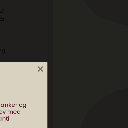
så
år
ng
×
,
ller
in
stanker og
rev med
om
nti!