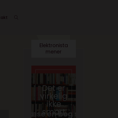
takt
Elektronista
mener
Det er
Kære
virkelig
kultur
ikke
minist
smart
er- vi