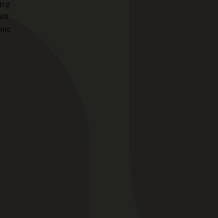
 jeg
elt
unne