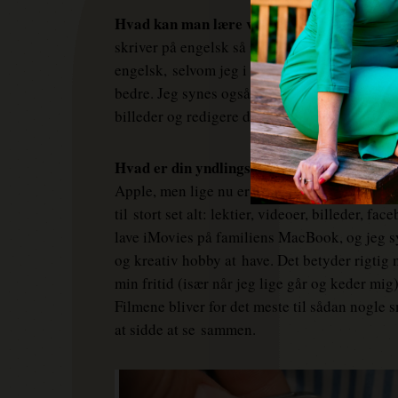
Hvad kan man lære ved at blogge?
Man øver
skriver på engelsk så i det tilfælde bliver jeg 
engelsk,
selvom jeg i forvejen er halv irlænde
bedre. Jeg synes også at man lærer noget o
billeder og redigere dem osv.
Hvad er din yndlingsgadget lige nu?
Jeg er 
Apple, men lige nu er jeg helt afhængig af m
til
stort set alt: lektier, videoer, billeder, fa
lave iMovies på familiens MacBook, og jeg 
og kreativ hobby at
have. Det betyder rigtig 
min fritid (især når jeg lige går og keder m
Filmene bliver for det meste til sådan nogle s
at sidde at se
sammen.