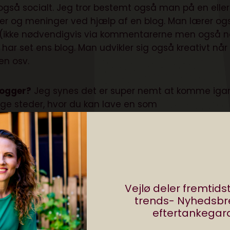
gså socialt. Jeg tror bestemt også man på en eller
er og meninger ved hjælp af en blog. Man lærer og
ik (ikke nødvendigvis via kommentarerne men også n
 set ens blog. Man udvikler sig også kreativt når
en osv.
ogger?
Jeg synes det er super nemt at komme iga
ge steder, hvor du kan lave en som
som jeg bruger). Så findes der mange andre steder
følgere, og der synes jeg Twitter er rigtig god.
 blogger og få mange tusinde views om så man 13 e
e skrive, og så kommer det med at være kreativ
startede med at blogge kendte jeg ingen andre på m
Vejlø deler fremtid
trends- Nyhedsb
in veninde
wordpress.com
og så startede det liges
eftertankegara
veninder med blogs.