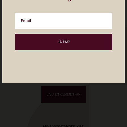
Email
Please enter an answer in digits:
5 × 3 =
No Comments Yet.