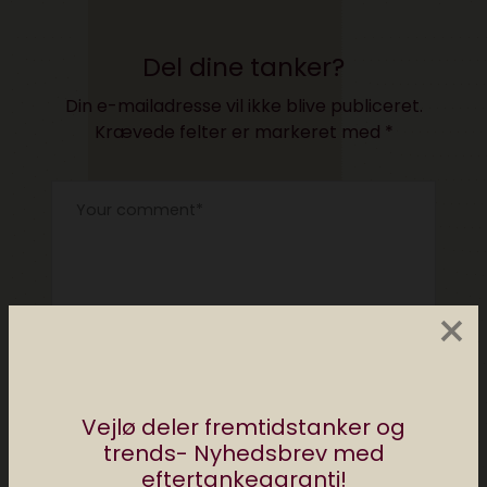
Del dine tanker?
Din e-mailadresse vil ikke blive publiceret.
Krævede felter er markeret med
*
×
Vejlø deler fremtidstanker og
trends- Nyhedsbrev med
eftertankegaranti!