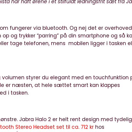
ta har haft ørene i et stilfuldt ledningsfrit sæt fra Ja
som fungerer via bluetooth. Og nej det er overhove
m op og trykker “parring” på din smartphone og så k
eller tage telefonen, mens mobilen ligger i tasken ell
g volumen styrer du elegant med en touchfunktion 
le er næsten, at hele sættet smart kan klappes
d i tasken.
nstre. Jabra Halo 2 er helt rent design med tydeli
tooth Stereo Headset set til ca. 712 kr
hos