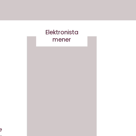
Elektronista
mener
En
medie
branch
e i
Det er
forand
virkelig
ring,
ikke
og
smart
hvad
at
gør vi
skrive
e