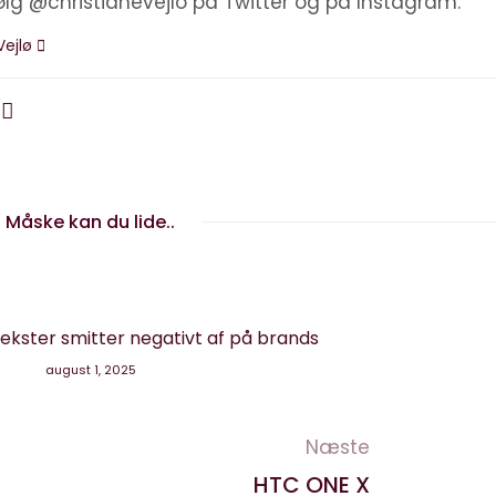
ølg @christianevejlo på Twitter og på Instagram.
Vejlø
Måske kan du lide..
tekster smitter negativt af på brands
august 1, 2025
Næste
HTC ONE X