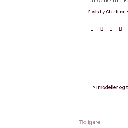
dataetisk råd. F
Posts by Christiane 
AI modeller og 
Tidligere