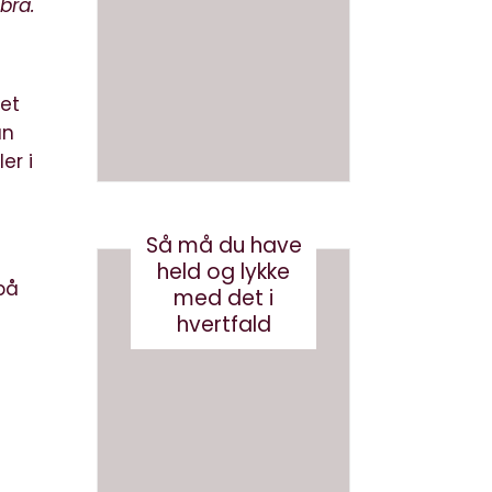
med
en bog
bra.
brande
med AI
d
august 3, 2026
conten
det
t?
an
er i
maj 24, 2017
Så må du have
held og lykke
på
med det i
hvertfald
g