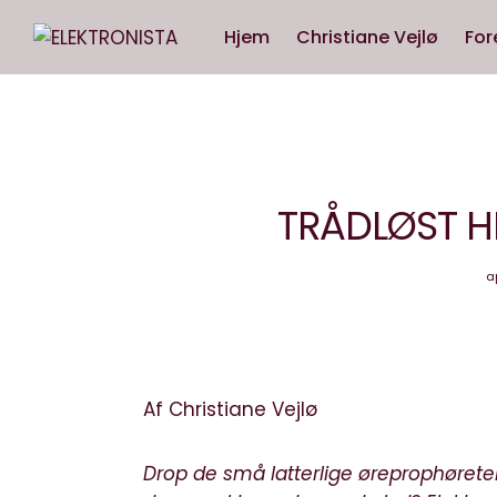
Hjem
Christiane Vejlø
For
TRÅDLØST H
ap
Af Christiane Vejlø
Drop de små latterlige øreprophøretel