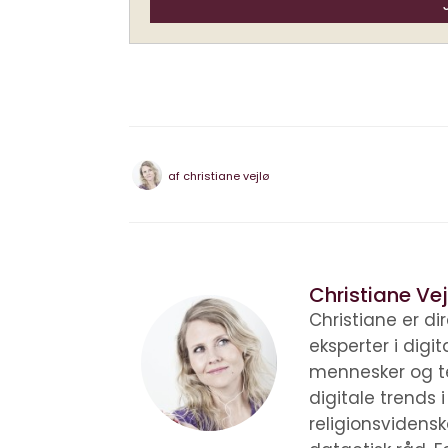
af
christiane vejlø
Christiane Vej
Christiane er d
eksperter i digi
mennesker og te
digitale trends 
religionsvidens