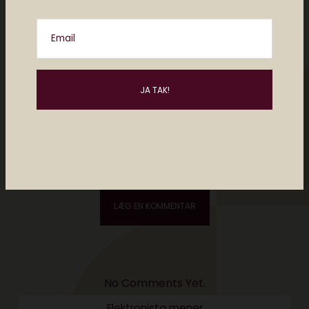
Email
Please enter an answer in digits:
five × three =
No Comments Yet.
Elektronista mener