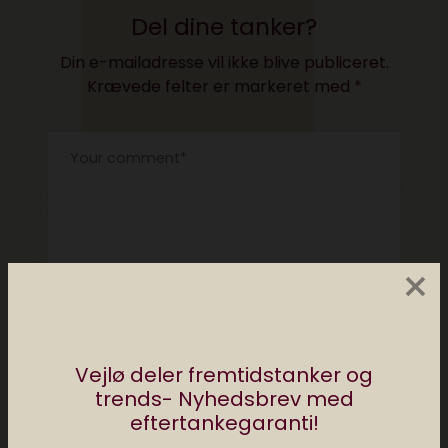
Del dine tanker?
Din e-mailadresse vil ikke blive publiceret.
Krævede felter er markeret med
*
×
Vejlø deler fremtidstanker og
trends- Nyhedsbrev med
eftertankegaranti!