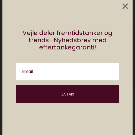
×
Krævede felter er markeret med
*
Vejlø deler fremtidstanker og
trends- Nyhedsbrev med
eftertankegaranti!
Email