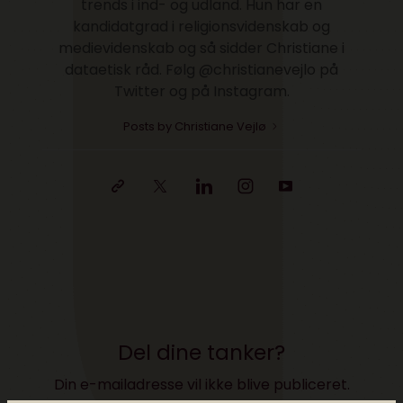
trends i ind- og udland. Hun har en
kandidatgrad i religionsvidenskab og
medievidenskab og så sidder Christiane i
dataetisk råd. Følg @christianevejlo på
Twitter og på Instagram.
Posts by Christiane Vejlø
Del dine tanker?
Din e-mailadresse vil ikke blive publiceret.