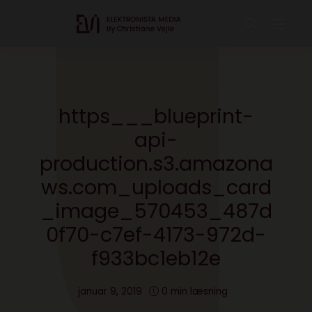
https___blueprint-
api-
production.s3.amazona
ws.com_uploads_card
_image_570453_487d
0f70-c7ef-4173-972d-
f933bc1eb12e
januar 9, 2019
0 min læsning