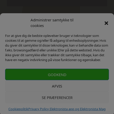
Administrer samtykke til
Kontakt
Privatlivs Politik
cookies
For at give dig de bedste oplevelser bruger vi teknologier som
cookies til at gemme og/eller få adgang til enhedsoplysninger. Hvis
du giver dit samtykke til disse teknologier, kan vi behandle data som
f.eks. browsingadfærd eller unikke ID'er på dette websted. Hvis du
ikke giver dit samtykke eller trækker dit samtykke tilbage, kan det
have en negativ indvirkning på visse funktioner og egenskaber.
GODKEND
AFVIS
SE PRÆFERENCER
kontakt: info@elektronista.dk, CVR-nr. DK3767647
Cookiepolitik
Privacy Policy Elektronista app og Elektronista Mag
Copyrights ©2023 Elektronista. All Rights Reserved.