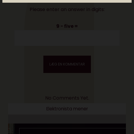
Please enter an answer in digits:
9 − five =
No Comments Yet.
Elektronista mener