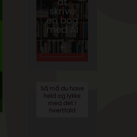
at
hvad
skrive
gør vi
en bog
med
med AI
brande
d
august 3, 2026
conten
t?
maj 24, 2017
Så må du have
held og lykke
med det i
hvertfald
-