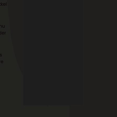
kkel
 nu
der
s
re