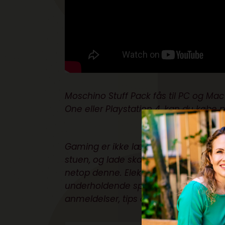
Moschino Stuff Pack
fås til PC og Mac 
One eller Playstation 4, kan du købe 
Gaming er ikke længere kun en aktivite
stuen, og lade skærmene spille en rolle
netop denne. Elektronistas gamingek
underholdende spil til alt lige fra en
anmeldelser, tips og tricks af Mikkel 