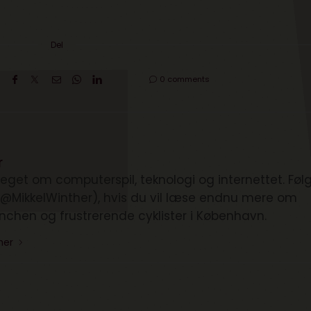
Del
0 comments
r
eget om computerspil, teknologi og internettet. Føl
(@MikkelWinther), hvis du vil læse endnu mere om
anchen og frustrerende cyklister i København.
ther