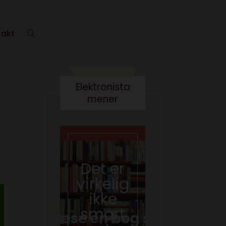
takt
Elektronista
mener
En
medie
branch
Det er
e i
virkelig
forand
ikke
ring,
smart
og