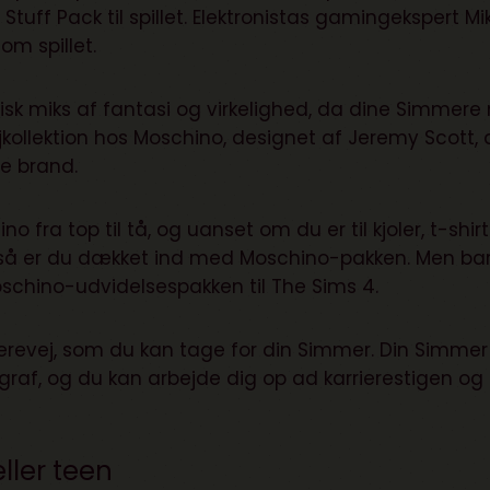
uff Pack til spillet. Elektronistas gamingekspert Mi
 om spillet.
tisk miks af fantasi og virkelighed, da dine Simmere
jkollektion hos Moschino, designet af Jeremy Scott, 
ve brand.
fra top til tå, og uanset om du er til kjoler, t-shirt
), så er du dækket ind med Moschino-pakken. Men ba
i Moschino-udvidelsespakken til The Sims 4.
rierevej, som du kan tage for din Simmer. Din Simmer
raf, og du kan arbejde dig op ad karrierestigen og
eller teen