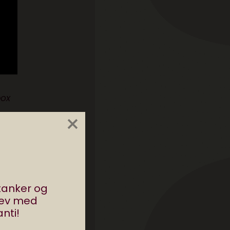
box
×
 i
r
stanker og
e
rev med
nti!