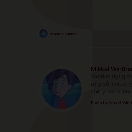
af
mikkel winther
Mikkel Winthe
Snakker rigtig m
mig på Twitter 
spilnyheder, br
Posts by Mikkel Win