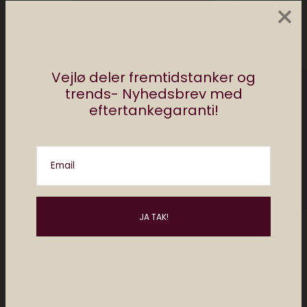
×
Vejlø deler fremtidstanker og
trends- Nyhedsbrev med
eftertankegaranti!
Redaktionen Elektronista
Email
Elektronista Redaktionen deler tips, apps og
digitale tricks. Vi skriver om den digitale
kultur, om de gadgets du bør kende til og de
hotteste apps inden din nabo har
downloadet dem. Har du et digitalt lifehack.
Noget der gør dit liv nemmere, så send det til
mj@elektronista.dk og så trykker vi det
måske. Husk at følge os på