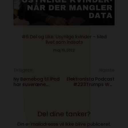
#6 Del og Like: Usynlige kvinder – Med
livet som indsats
maj 19, 2022
Tidligere
Næste
Ny Børnebog til iPad
Elektronista Podcast
har suveræne
#223Trumps WTF
illustrationer og
om The Cyber
vidunderlig musik
Del dine tanker?
Din e-mailadresse vil ikke blive publiceret.