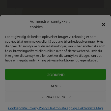
Administrer samtykke til
Kontakt
Privatlivs Politik
cookies
For at give dig de bedste oplevelser bruger vi teknologier som
cookies til at gemme og/eller få adgang til enhedsoplysninger. Hvis
du giver dit samtykke til disse teknologier, kan vi behandle data som
f.eks. browsingadfærd eller unikke ID'er på dette websted. Hvis du
ikke giver dit samtykke eller trækker dit samtykke tilbage, kan det
have en negativ indvirkning på visse funktioner og egenskaber.
GODKEND
AFVIS
SE PRÆFERENCER
kontakt: info@elektronista.dk, CVR-nr. DK3767647
Cookiepolitik
Privacy Policy Elektronista app og Elektronista Mag