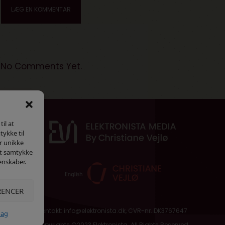
No Comments Yet.
il at
tykke til
r unikke
dit samtykke
enskaber.
RENCER
kontakt: info@elektronista.dk, CVR-nr. DK3767647
Mag
Copyrights ©2023 Elektronista. All Rights Reserved.