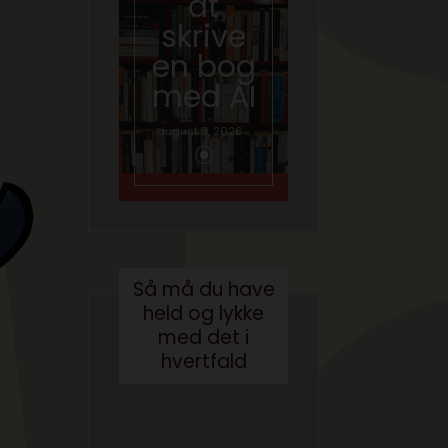
at
hvad
skrive
gør vi
en bog
med
med AI
brande
d
august 3, 2026
conten
t?
maj 24, 2017
Så må du have
held og lykke
med det i
hvertfald