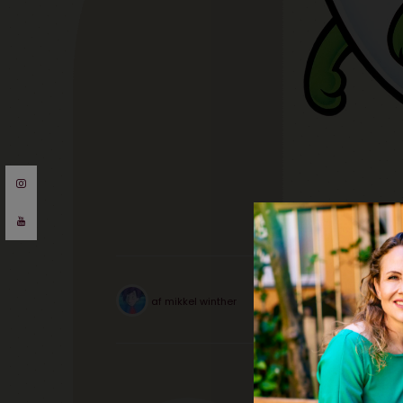
af
mikkel winther