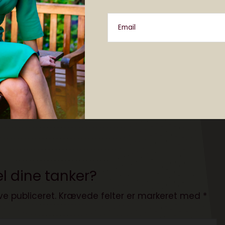
r
eget om computerspil, teknologi og internettet. Føl
Email
(@MikkelWinther), hvis du vil læse endnu mere om
anchen og frustrerende cyklister i København.
ther
l dine tanker?
ve publiceret.
Krævede felter er markeret med
*