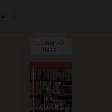
takt
Elektronista
mener
En
medie
branch
Det er
e i
virkelig
forand
ikke
ring,
smart
og