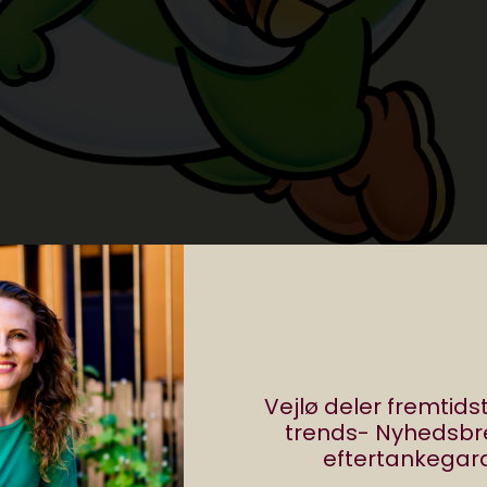
Del
0 comments
Vejlø deler fremtid
trends- Nyhedsb
eftertankegara