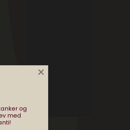
×
stanker og
rev med
nti!