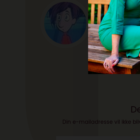
Mikkel Winthe
Snakker rigtig m
mig på Twitter 
spilnyheder, br
Posts by Mikkel Win
De
Din e-mailadresse vil ikke bli