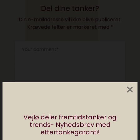
Del dine tanker?
Din e-mailadresse vil ikke blive publiceret.
Krævede felter er markeret med
*
×
Vejlø deler fremtidstanker og
trends- Nyhedsbrev med
eftertankegaranti!