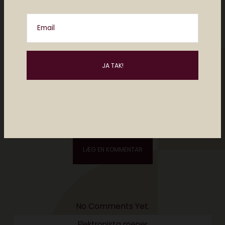
Email
Please enter an answer in digits:
thirteen + 12 =
No Comments Yet.
Elektronista mener