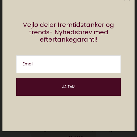
Vejlø deler fremtidstanker og
trends- Nyhedsbrev med
Måske kan du lide..
eftertankegaranti!
Email
Ren magi? Når tanker kan flytte ting