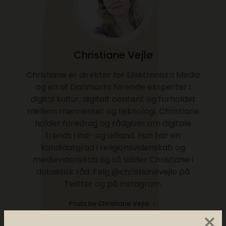
Christiane Vejlø
Christiane er direktør for Elektronista Media
og en af Danmarks førende eksperter i
digital kultur, digitalt content og forholdet
mellem mennesker og teknologi. Christiane
holder foredrag og rådgiver om digitale
trends i ind- og udland. Hun har en
kandidatgrad i religionsvidenskab og
medievidenskab og så sidder Christiane i
dataetisk råd. Følg @christianevejlo på
Twitter og på Instagram.
Posts by Christiane Vejlø
×