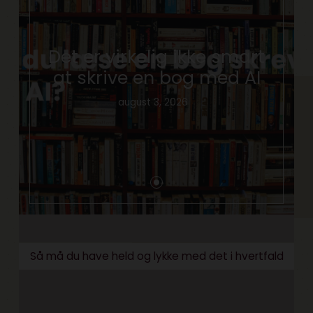
Det er virkelig ikke smart
at skrive en bog med AI
august 3, 2026
Så må du have held og lykke med det i hvertfald