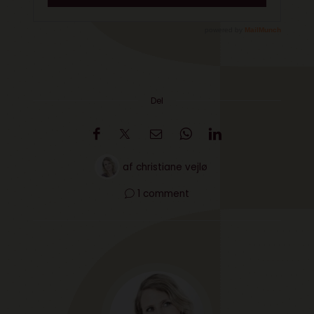
Del
af
christiane vejlø
1 comment