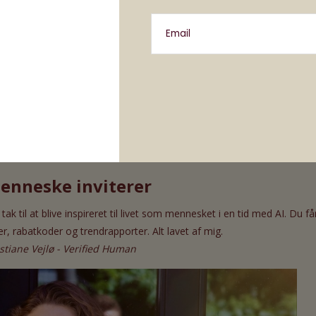
Email
 bane kun tager to minutter at gennemføre. Spillet 
s du venter på bussen eller har brug for en lille pau
ter Temple Run, så er her et fantastisk bud.
roid
for 20kr.