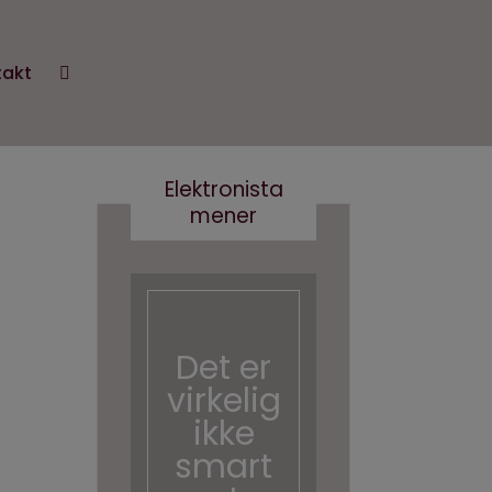
takt
Elektronista
mener
Det er
Kære
virkelig
kultur
ikke
minist
smart
er- vi