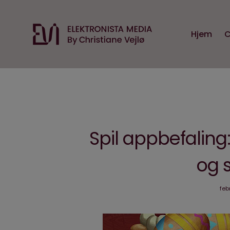
Hjem
C
Spil appbefaling
og s
feb