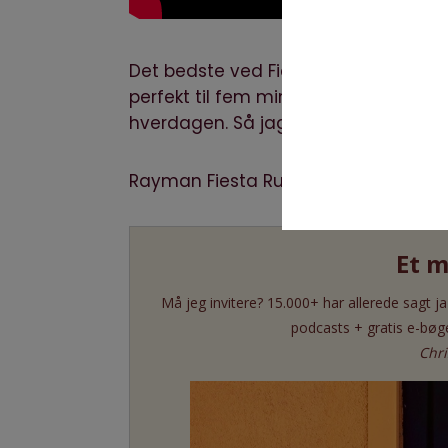
Det bedste ved Fiesta Run er at hver
perfekt til fem minutter i sofaen, men
hverdagen. Så jagter du det næste ef
Rayman Fiesta Run fås til
iOS
og
And