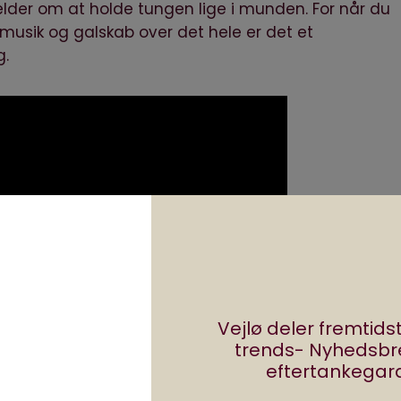
ælder om at holde tungen lige i munden. For når du
musik og galskab over det hele er det et
g.
Vejlø deler fremtid
trends- Nyhedsb
eftertankegara