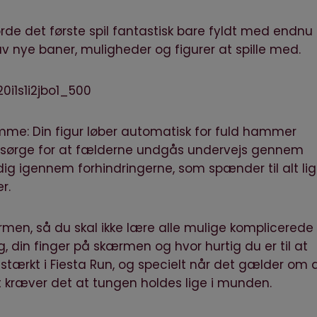
orde det første spil fantastisk bare fyldt med endnu
av nye baner, muligheder og figurer at spille med.
amme: Din figur løber automatisk for fuld hammer
 sørge for at fælderne undgås undervejs gennem
dig igennem forhindringerne, som spænder til alt li
r.
rmen, så du skal ikke lære alle mulige komplicerede
 din finger på skærmen og hvor hurtig du er til at
g stærkt i Fiesta Run, og specielt når det gælder om 
t kræver det at tungen holdes lige i munden.