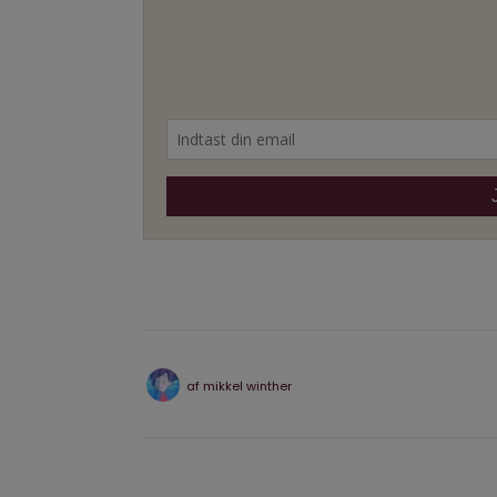
af
mikkel winther