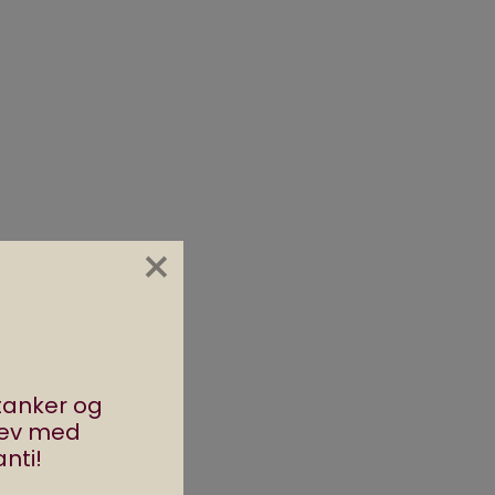
×
stanker og
rev med
nti!