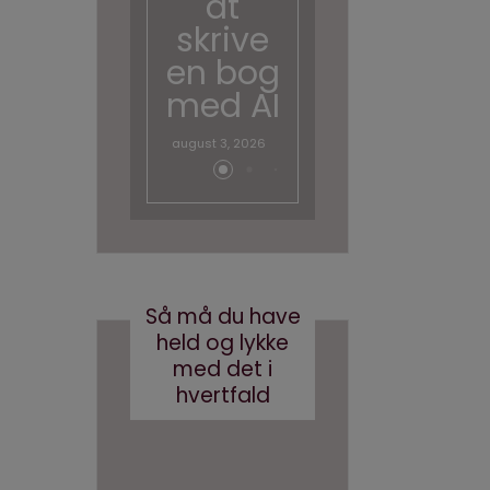
at
skal
skrive
tale
en bog
om AI
med AI
juni 26, 2026
august 3, 2026
Så må du have
held og lykke
med det i
hvertfald