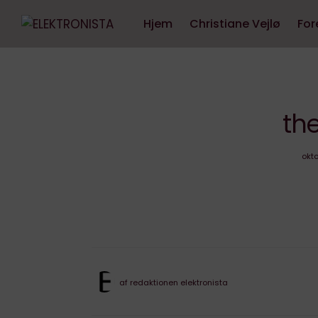
Hjem
Christiane Vejlø
For
the
okto
af
redaktionen elektronista