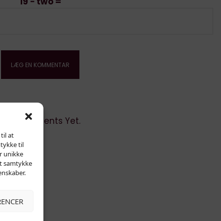
19 − two =
No Comments Yet.
il at
tykke til
r unikke
dit samtykke
enskaber.
RENCER
kontakt: info@elektronista.dk, CVR-nr. DK3767647