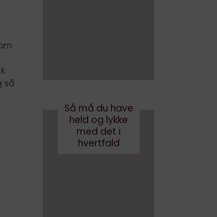
en bog
om AI
med AI
juni 26, 2026
august 3, 2026
r om
k.
g så
Så må du have
held og lykke
med det i
hvertfald