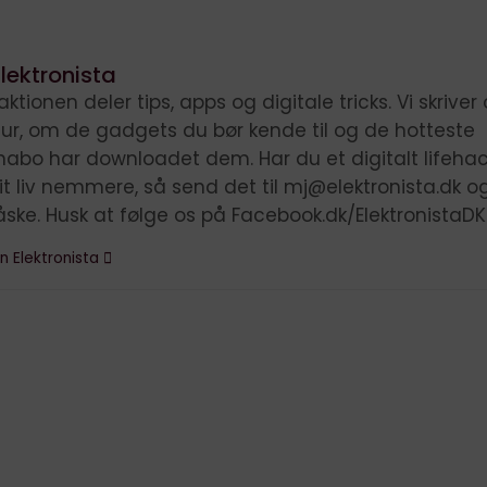
lektronista
ktionen deler tips, apps og digitale tricks. Vi skrive
ltur, om de gadgets du bør kende til og de hotteste
nabo har downloadet dem. Har du et digitalt lifehac
it liv nemmere, så send det til mj@elektronista.dk o
åske. Husk at følge os på Facebook.dk/ElektronistaDK
n Elektronista