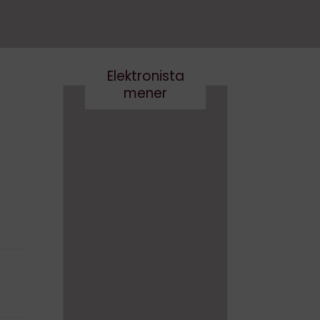
Elektronista
mener
Det er
Kære
virkelig
kultur
ikke
minist
smart
er- vi
at
skal
skrive
tale