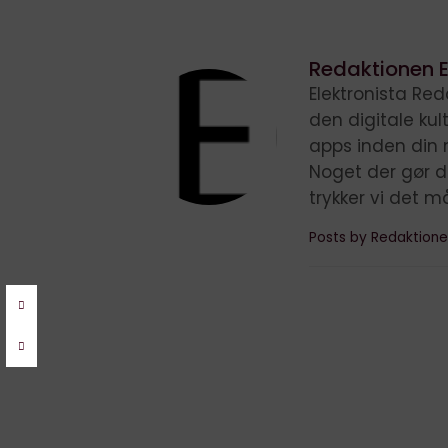
Redaktionen E
Elektronista Reda
den digitale ku
apps inden din 
Noget der gør d
trykker vi det m
Posts by Redaktione