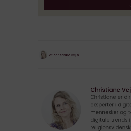
af
christiane vejlø
Christiane Vej
Christiane er d
eksperter i digi
mennesker og te
digitale trends 
religionsvidens