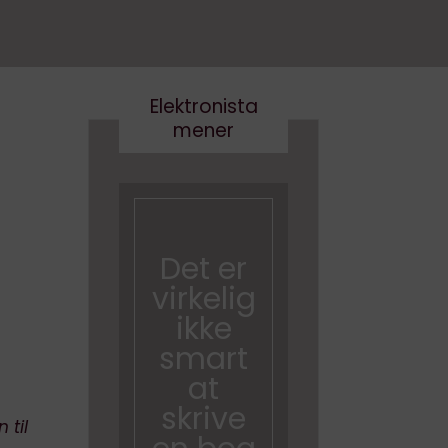
Elektronista
mener
En
medie
branch
Det er
e i
virkelig
forand
ikke
ring,
smart
og
at
hvad
skrive
gør vi
 til