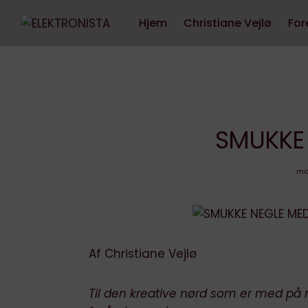
Hjem
Christiane Vejlø
For
SMUKKE 
ma
Af Christiane Vejlø
Til den kreative nørd som er med på na