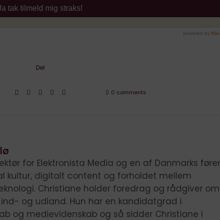
Del
0 comments
lø
irektør for Elektronista Media og en af Danmarks før
tal kultur, digitalt content og forholdet mellem
knologi. Christiane holder foredrag og rådgiver om
i ind- og udland. Hun har en kandidatgrad i
kab og medievidenskab og så sidder Christiane i