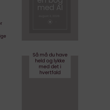
en bog
med
med AI
brande
d
august 3, 2026
conten
er
t?
ige
maj 24, 2017
Så må du have
held og lykke
med det i
hvertfald