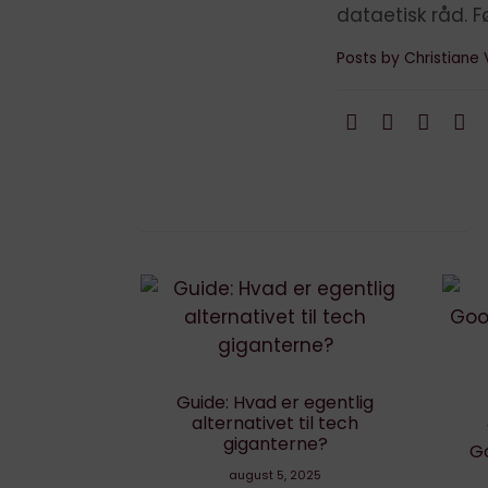
dataetisk råd. F
Posts by Christiane 
 egentlig
til tech
ud
Verden er større end
ne?
Google – tre alternativer
til verdens største
2025