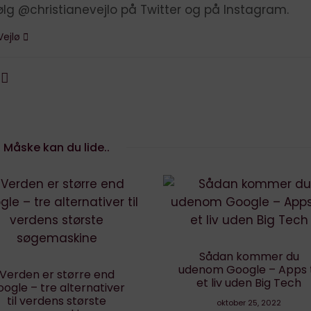
ølg @christianevejlo på Twitter og på Instagram.
Vejlø
Måske kan du lide..
Sådan kommer du
Appbefaling: Vred bjør
enom Google – Apps til
hjælper dig med at hol
et liv uden Big Tech
fokus på hjemmekontor
oktober 25, 2022
april 9, 2020