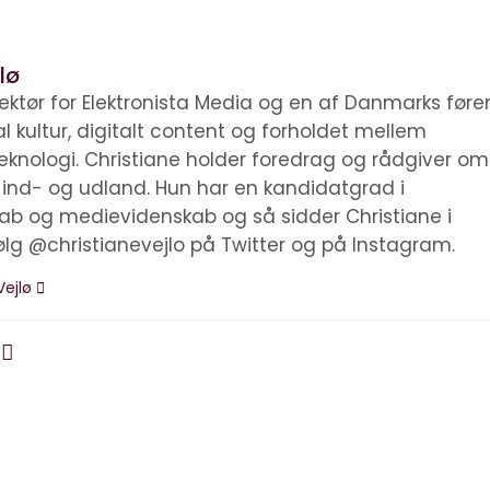
lø
irektør for Elektronista Media og en af Danmarks før
tal kultur, digitalt content og forholdet mellem
knologi. Christiane holder foredrag og rådgiver om
i ind- og udland. Hun har en kandidatgrad i
kab og medievidenskab og så sidder Christiane i
ølg @christianevejlo på Twitter og på Instagram.
Vejlø