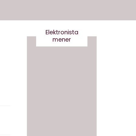
Elektronista
mener
En
medie
branch
Det er
e i
virkelig
forand
ikke
ring,
smart
og
at
hvad
skrive
gør vi