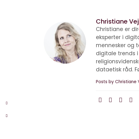
Christiane Vej
Christiane er d
eksperter i digi
mennesker og te
digitale trends 
religionsvidens
dataetisk råd. F
Posts by Christiane 