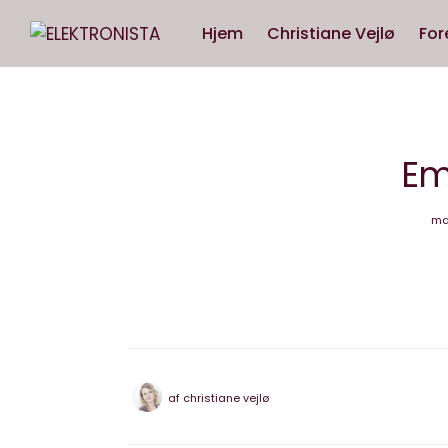
Hjem
Christiane Vejlø
For
Em
mar
af
christiane vejlø