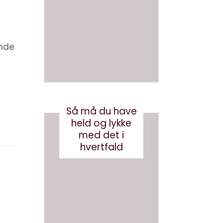
en bog
med
med AI
brande
d
august 3, 2026
conten
ende
t?
maj 24, 2017
Så må du have
held og lykke
med det i
hvertfald