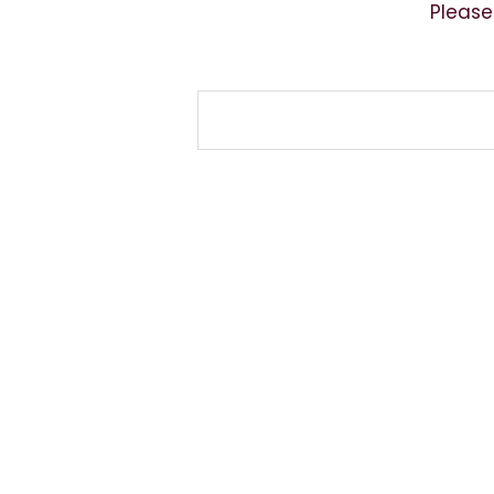
Please
Kontakt
Privatlivs Politik