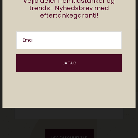
Vejlø deler fremtidstanker og
trends- Nyhedsbrev med
eftertankegaranti!
Email
Please enter an answer in digits:
8 + 16 =