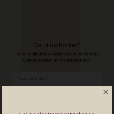
Del dine tanker?
Din e-mailadresse vil ikke blive publiceret.
Krævede felter er markeret med
*
×