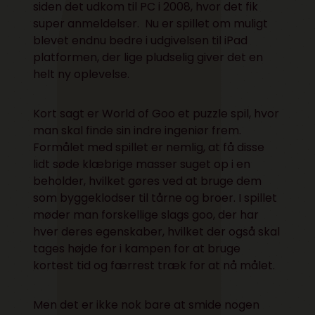
siden det udkom til PC i 2008, hvor det fik
super
anmeldelser
. Nu er spillet om muligt
blevet endnu bedre i udgivelsen til iPad
platformen, der lige pludselig giver det en
helt ny oplevelse.
Kort sagt er World of Goo et puzzle spil, hvor
man skal finde sin indre ingeniør frem.
Formålet med spillet er nemlig, at få disse
lidt søde klæbrige masser suget op i en
beholder, hvilket gøres ved at bruge dem
som byggeklodser til tårne og broer. I spillet
møder man forskellige slags goo, der har
hver deres egenskaber, hvilket der også skal
tages højde for i kampen for at bruge
kortest tid og færrest træk for at nå målet.
Men det er ikke nok bare at smide nogen