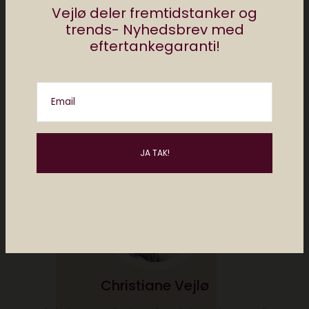
Del
Vejlø deler fremtidstanker og
trends- Nyhedsbrev med
eftertankegaranti!
af
christiane vejlø
0 comments
Email
Christiane Vejlø