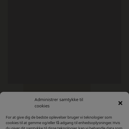
Administrer samtykke til
Kontakt
Privatlivs Politik
cookies
For at give dig de bedste oplevelser bruger vi teknologier som
cookies til at gemme og/eller få adgang til enhedsoplysninger. Hvis
du giver dit samtykke til disse teknologier, kan vi behandle data som