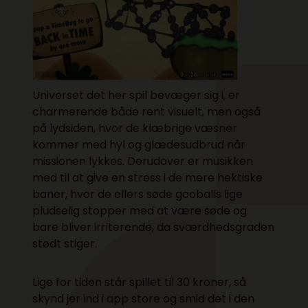
Universet det her spil bevæger sig i, er
charmerende både rent visuelt, men også
på lydsiden, hvor de klæbrige væsner
kommer med hyl og glædesudbrud når
missionen lykkes. Derudover er musikken
med til at give en stress i de mere hektiske
baner, hvor de ellers søde gooballs lige
pludselig stopper med at være søde og
bare bliver irriterende, da sværdhedsgraden
stødt stiger.
Lige for tiden står spillet til
30 kroner
, så
skynd jer ind i app store og smid det i den