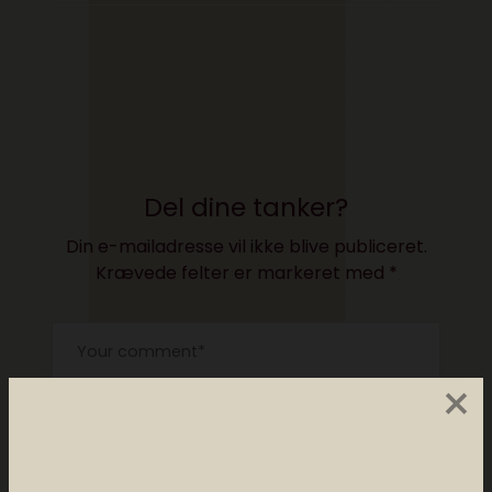
Del dine tanker?
Din e-mailadresse vil ikke blive publiceret.
Krævede felter er markeret med
*
×