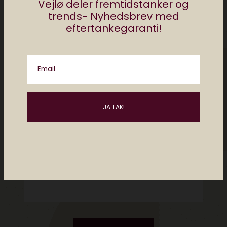
Vejlø deler fremtidstanker og
trends- Nyhedsbrev med
eftertankegaranti!
Email
Please enter an answer in digits:
1 × three =