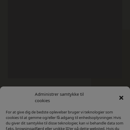
Administrer samtykke til
Kontakt
Privatlivs Politik
cookies
For at give dig de bedste oplevelser bruger vi teknologier som
cookies til at gemme og/eller få adgang til enhedsoplysninger. Hvis
du giver dit samtykke til disse teknologier, kan vi behandle data som
f.eks. browsingadfærd eller unikke ID'er på dette websted. Hvis du