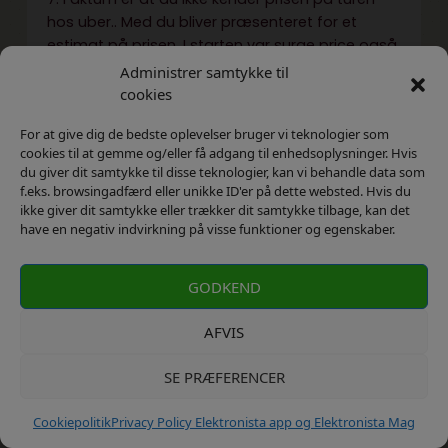
hos uber.. Med du bliver præsenteret for et
estimat på prisen. I starten var surge price også
svær at se eller gennemskue. Først fornægter
Administrer samtykke til
har Uber i SF forsøgt sig med faste priser.
cookies
For at give dig de bedste oplevelser bruger vi teknologier som
På 4×48 MOOVE app er prisen fast.. Og man kan
cookies til at gemme og/eller få adgang til enhedsoplysninger. Hvis
også bestille en fastpris tur på den første app vi
du giver dit samtykke til disse teknologier, kan vi behandle data som
f.eks. browsingadfærd eller unikke ID'er på dette websted. Hvis du
har. MOOVE er dog lettere.
ikke giver dit samtykke eller trækker dit samtykke tilbage, kan det
have en negativ indvirkning på visse funktioner og egenskaber.
Der udfører iøvrigt mange mange fastpris ture i
taxaerne hver eneste dag. Oftes for firmaer eller
GODKEND
hoteller.
AFVIS
8. Efter i 5 måneder at have haft en undercover
chauffør i en uber pirattaxa som vi havde snydt
SE PRÆFERENCER
ind så er faren for en uber chauffør langt større
end his en lovlig taxa. En uber mobil telefon som
Cookiepolitik
Privacy Policy Elektronista app og Elektronista Mag
chaufføren giver videre til 3. Person kan volde