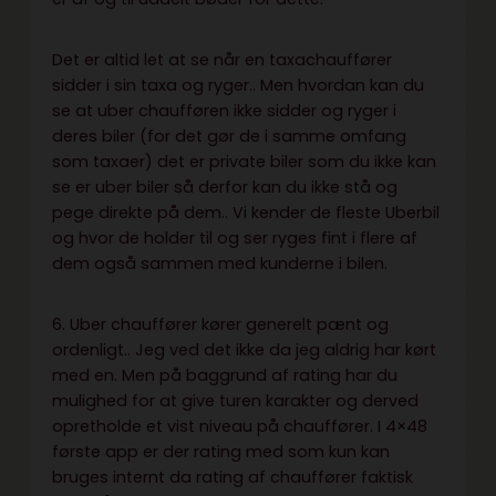
Det er altid let at se når en taxachauffører
sidder i sin taxa og ryger.. Men hvordan kan du
se at uber chaufføren ikke sidder og ryger i
deres biler (for det gør de i samme omfang
som taxaer) det er private biler som du ikke kan
se er uber biler så derfor kan du ikke stå og
pege direkte på dem.. Vi kender de fleste Uberbil
og hvor de holder til og ser ryges fint i flere af
dem også sammen med kunderne i bilen.
6. Uber chauffører kører generelt pænt og
ordenligt.. Jeg ved det ikke da jeg aldrig har kørt
med en. Men på baggrund af rating har du
mulighed for at give turen karakter og derved
opretholde et vist niveau på chauffører. I 4×48
første app er der rating med som kun kan
bruges internt da rating af chauffører faktisk