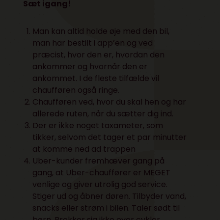
Sæt igang!
Man kan altid holde øje med den bil,
man har bestilt i app’en og ved
præcist, hvor den er, hvordan den
ankommer og hvornår den er
ankommet. I de fleste tilfælde vil
chaufføren også ringe.
Chaufføren ved, hvor du skal hen og har
allerede ruten, når du sætter dig ind.
Der er ikke noget taxameter, som
tikker, selvom det tager et par minutter
at komme ned ad trappen
Uber-kunder fremhæver gang på
gang, at Uber-chauffører er MEGET
venlige og giver utrolig god service.
Stiger ud og åbner døren. Tilbyder vand,
snacks eller strøm i bilen. Taler sødt til
børn. Brokker sig ikke over cykler.