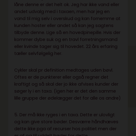
låne denne er det helt ok. Jeg har ikke vand eller
andet udvalg med i taxaen, men har jeg en
vand til mig selv i overskud og kan fornemme at
kunden hoster eller andet så kan jeg sagtens
tilbyde denne. Lige så en hovedpinepille. Hvis der
kommer dybe suk og en travl forretningsmand
eller kvinde tager sig til hovedet. 22 års erfaring
tæller selvfølgelig her.
Cykler skal pr definition medtages uden bøvl.
Oftes er de punkterer eller også regner det
kraftigt og så skal der jo ikke afvises kunder der
søger ly i en taxa. (igen her er det den samme
lille gruppe der ødelægger det for alle os andre)
5. Der må ikke ryges i en taxa. Dette er ulovligt
og kan give store bøder. Desværre håndhæves
dette ikke pga af recurser hos politiet men der
er af og til uddelt bøder for dette.