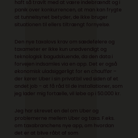
haft så travlt med at være indebrændt og i
panik over konkurrencen, at man kan frygte
at tunnelsynet betyder, de ikke bruger
situationen til ellers tiltrængt fornyelse.
Den nye taxalovs krav om sædefølere og
taxameter er ikke kun unødvendigt og
teknologisk bagudskuende, da den data i
forvejen indsamles via en app. Det er også
økonomisk uladsiggørligt for en chauffør –
der kører Uber i sin privatbil ved siden af et
andet job – at få råd til de installationer, som
jeg lader mig fortælle, vil løbe op i 50.000 kr.
Jeg har skrevet en del om Uber og
problemerne mellem Uber og taxa. F.eks.
om
taxabranchens nye app
, om hvordan
det er at blive
råbt af som