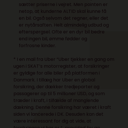
sætter priserne i vejret. Men pointen er
netop, at kunderne ALTID skal kunne få
en bil. Også selvom det regner, eller det
er nytårsaften. Helt almindelig udbud og
efterspørgsel. Ofte er en dyr bil bedre
end ingen bil, ømme fødder og
forfrosne kinder.
* I en mail fra Uber “Uber tjekker en gang om
ugen i
SKAT’s motorregister
, at forsikringer
er gyldige for alle biler på platformen i
Danmark. I tillæg har Uber en global
forsikring, der dækker tredjeparter og
passagerer op til 5 millioner USD, og som
træder i kraft, i tilfælde af manglende
dækning. Denne forsikring har været i kraft
siden vi lancerede i DK. Desuden kan det
være interessant for dig at vide, at
forsikringen vi har er “…
provided by an