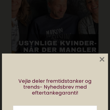
×
#6 Del og Like: Usynlige kvinder – Med
livet som indsats
Vejlø deler fremtidstanker og
trends- Nyhedsbrev med
maj 19, 2022
eftertankegaranti!
Tidligere
Næste