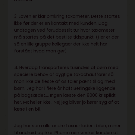
3. Loven er klar omkring taxameter. Dette startes
ikke før der er en kontakt med kunden. Dog
undtagen ved forudbestilt tur hvor taxameter
må startes på det bestilte tidspunkt. (Her er der
så en lille gruppe kollegaer der ikke helt har
forstået hvad man gør)
4. Hverdag transporteres tusindvis af børn med
specielle behov af dygtige taxachauffører så
mon ikke de fleste af os taler pænt til og med
børn. Jeg har i flere år haft Berlingske liggende
på bagsædet…. Ingen læste den 8000 kr spildt
her. Mx heller ikke.. Nej jeg bliver jo kører syg af at
læse i en bil.
Jeg har som alle andre taxaer lader i bilen, miner
til android og ikke iPhone men ønsker kunden at