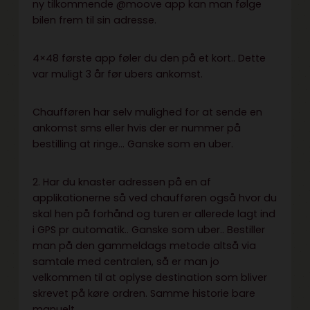
ny tilkommende @moove app kan man følge
bilen frem til sin adresse.
4×48 første app føler du den på et kort.. Dette
var muligt 3 år før ubers ankomst.
Chaufføren har selv mulighed for at sende en
ankomst sms eller hvis der er nummer på
bestilling at ringe… Ganske som en uber.
2. Har du knaster adressen på en af
applikationerne så ved chaufføren også hvor du
skal hen på forhånd og turen er allerede lagt ind
i GPS pr automatik.. Ganske som uber.. Bestiller
man på den gammeldags metode altså via
samtale med centralen, så er man jo
velkommen til at oplyse destination som bliver
skrevet på køre ordren. Samme historie bare
manuelt.