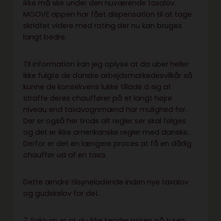
ikke må ske under den nuværende taxalov.
MOOVE appen har fået dispensation til at tage
skridtet videre med rating der nu kan bruges
langt bedre.
Til information kan jeg oplyse at da uber heller
ikke fulgte de danske arbejdsmarkedesvilkår så
kunne de konsekvens lukke tillade d sig at
straffe deres chauffører på et langt højre
niveau end taxavognmænd har mulighed for.
Der er også her trods alt regler ser skal følges
og det er ikke amerikanske regler med danske..
Derfor er det en længere proces at få en dårlig
chauffør ud af en taxa.
Dette ændre tilsyneladende inden nye taxalov
og gudskelov for det.
7. Faktum er at du Ikke kender prisen på turen