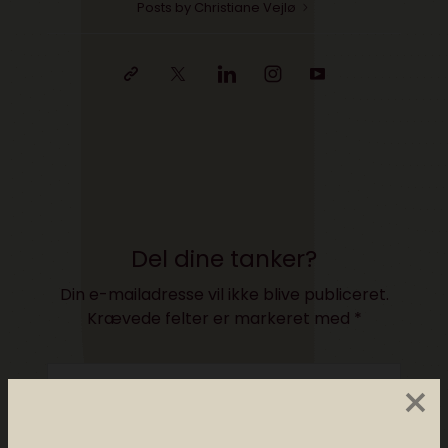
Posts by Christiane Vejlø
Del dine tanker?
Din e-mailadresse vil ikke blive publiceret.
Krævede felter er markeret med
*
×