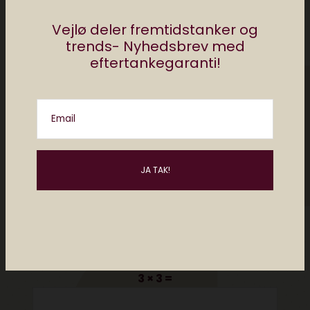
Vejlø deler fremtidstanker og
trends- Nyhedsbrev med
eftertankegaranti!
Email
Please enter an answer in digits:
3 × 3 =