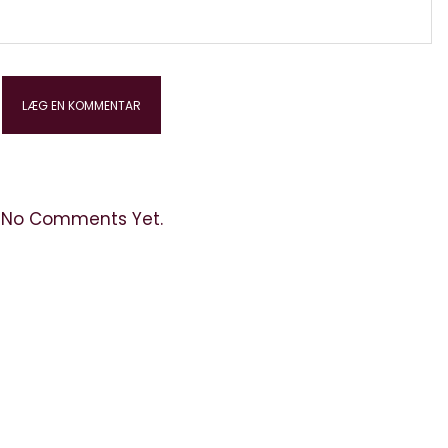
No Comments Yet.
kontakt: info@elektronista.dk, CVR-nr. DK3767647