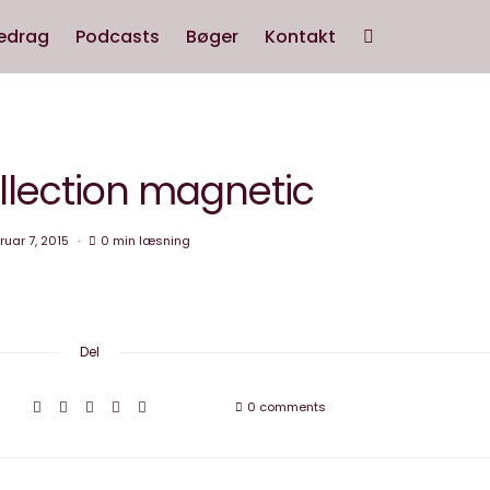
edrag
Podcasts
Bøger
Kontakt
llection magnetic
ruar 7, 2015
0 min læsning
Del
0 comments