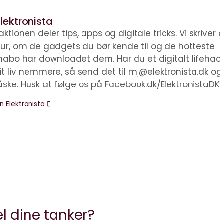
lektronista
ktionen deler tips, apps og digitale tricks. Vi skrive
ltur, om de gadgets du bør kende til og de hotteste
nabo har downloadet dem. Har du et digitalt lifehac
it liv nemmere, så send det til mj@elektronista.dk o
åske. Husk at følge os på Facebook.dk/ElektronistaDK
n Elektronista
l dine tanker?