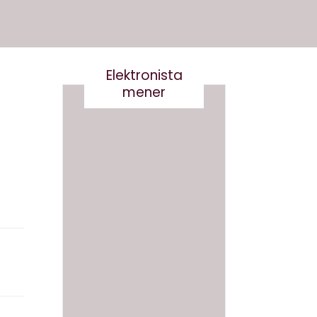
Elektronista
mener
Det er
Kære
virkelig
kultur
ikke
minist
smart
er- vi
at
skal
skrive
tale