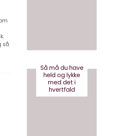
en bog
om AI
med AI
juni 26, 2026
r om
august 3, 2026
k.
g så
Så må du have
held og lykke
med det i
hvertfald