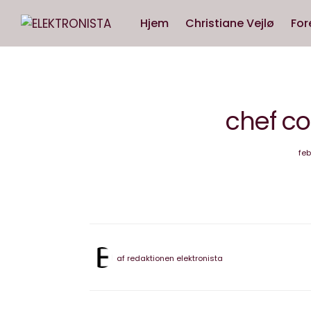
Hjem
Christiane Vejlø
For
chef co
feb
af
redaktionen elektronista