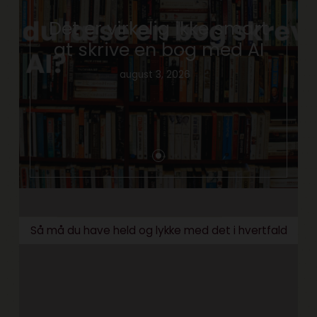
Det er virkelig ikke smart
at skrive en bog med AI
august 3, 2026
Så må du have held og lykke med det i hvertfald