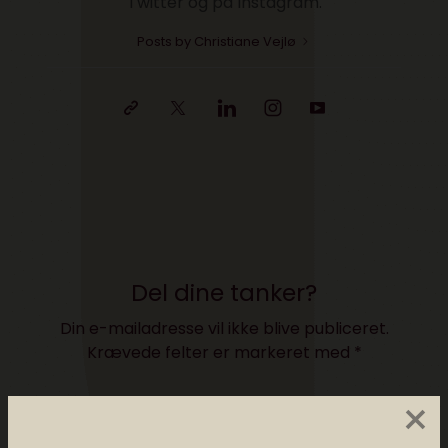
Twitter og på Instagram.
Posts by Christiane Vejlø
Del dine tanker?
Din e-mailadresse vil ikke blive publiceret.
Krævede felter er markeret med
*
×