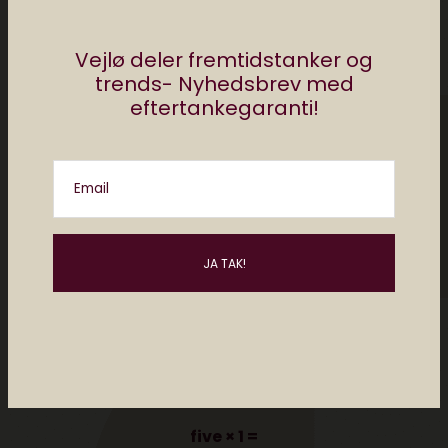
Vejlø deler fremtidstanker og
trends- Nyhedsbrev med
eftertankegaranti!
Email
Please enter an answer in digits:
five × 1 =