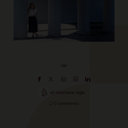
Del
af
christiane vejlø
0 comments