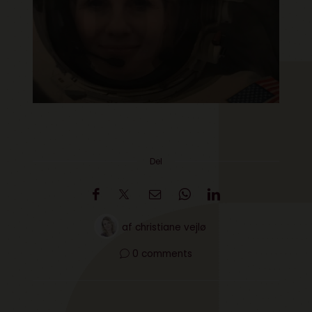
Del
af
christiane vejlø
0 comments