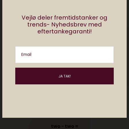
Vejlø deler fremtidstanker og
trends- Nyhedsbrev med
eftertankegaranti!
Email
Please enter an answer in digits:
two − two =