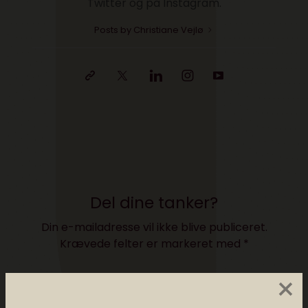
Twitter og på Instagram.
Posts by Christiane Vejlø
Del dine tanker?
Din e-mailadresse vil ikke blive publiceret.
Krævede felter er markeret med
*
×