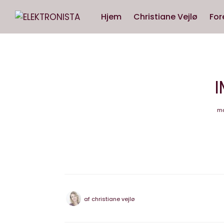
Hjem
Christiane Vejlø
For
ma
af
christiane vejlø