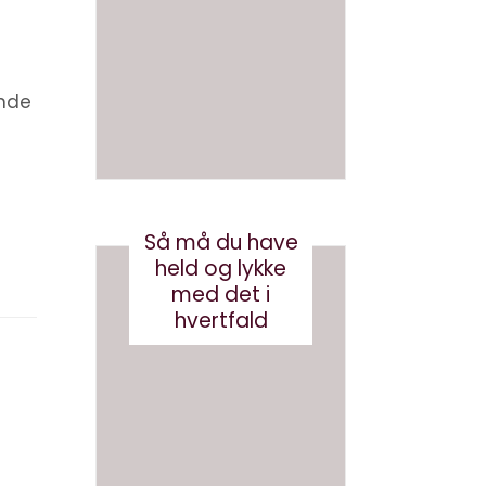
en bog
ve AI
med AI
bots
(eller
august 3, 2026
robotst
ende
øvsug
ere)
oktober 11, 2024
Så må du have
held og lykke
med det i
hvertfald