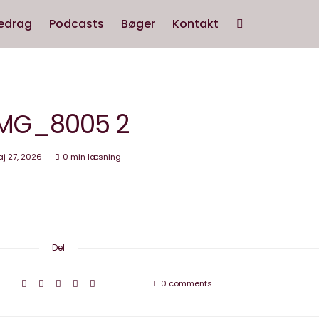
edrag
Podcasts
Bøger
Kontakt
IMG_8005 2
j 27, 2026
0 min læsning
Del
0 comments