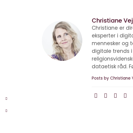
Christiane Vej
Christiane er d
eksperter i digi
mennesker og te
digitale trends 
religionsvidens
dataetisk råd. F
Posts by Christiane 