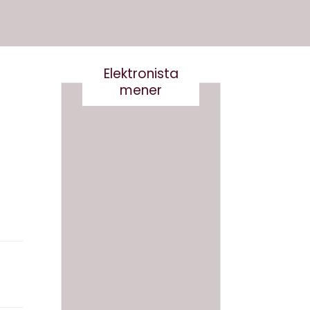
Elektronista
mener
Nej tak
til
Robert
og
Det er
Robert
virkelig
a-
ikke
Derfor
smart
skal vi
at
ikke
skrive
navngi