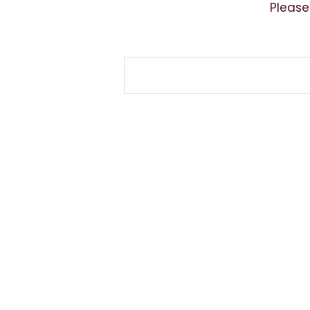
Please
Kontakt
Privatlivs Politik