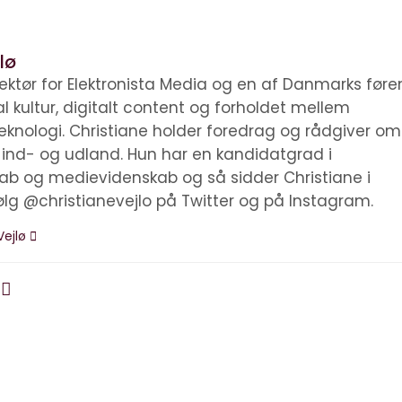
lø
irektør for Elektronista Media og en af Danmarks før
tal kultur, digitalt content og forholdet mellem
knologi. Christiane holder foredrag og rådgiver om
i ind- og udland. Hun har en kandidatgrad i
kab og medievidenskab og så sidder Christiane i
ølg @christianevejlo på Twitter og på Instagram.
Vejlø