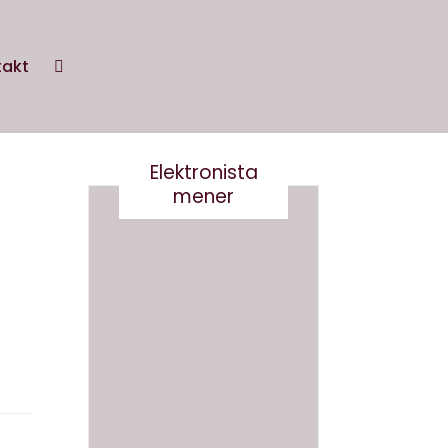
takt
Elektronista
mener
En
medie
branch
Det er
e i
virkelig
forand
ikke
ring,
smart
og