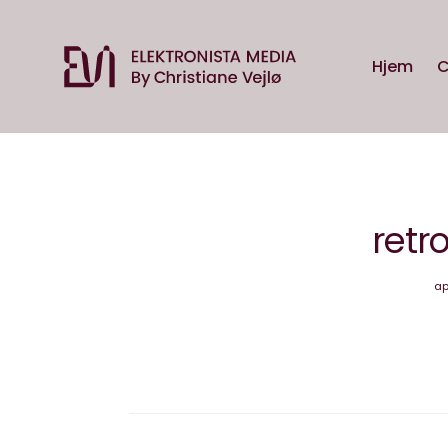
Hjem
C
retr
ap