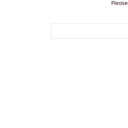
Please
Kontakt
Privatlivs Politik