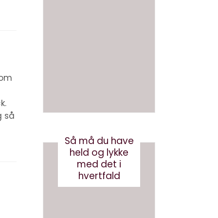
at
hvad
skrive
gør vi
en bog
med
med AI
brande
d
august 3, 2026
conten
r om
t?
k.
maj 24, 2017
g så
Så må du have
held og lykke
med det i
hvertfald