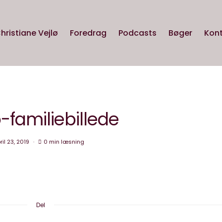
hristiane Vejlø
Foredrag
Podcasts
Bøger
Kon
o-familiebillede
ril 23, 2019
0 min læsning
Del