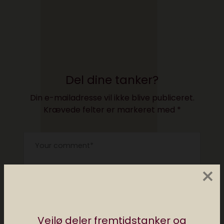
Del dine tanker?
Din e-mailadresse vil ikke blive publiceret.
Krævede felter er markeret med
*
×
Vejlø deler fremtidstanker og