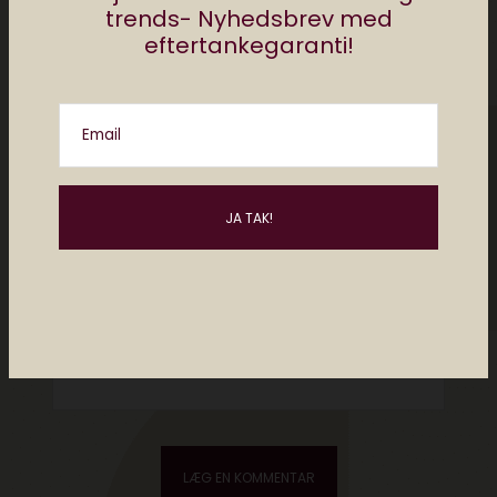
trends- Nyhedsbrev med
eftertankegaranti!
Email
Please enter an answer in digits:
7 + two =