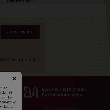
twelve + 10 =
No Comments Yet.
il at
tykke til
r unikke
dit samtykke
enskaber.