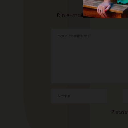
De
Din e-mailadresse vil ikke bli
Please