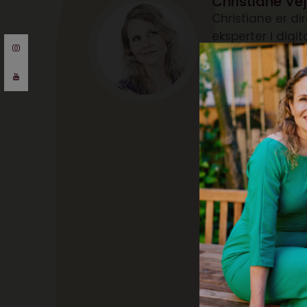
Christiane Vej
Christiane er d
eksperter i digi
mennesker og te
digitale trends 
religionsvidens
dataetisk råd. F
Posts by Christiane 