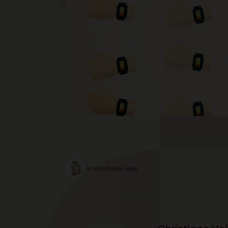
af
christiane vejlø