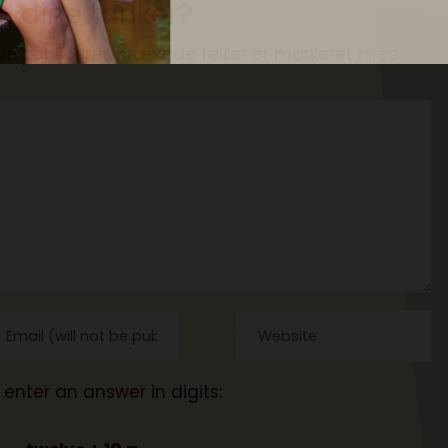
l dine tanker?
ve publiceret.
Krævede felter er markeret med
*
 enter an answer in digits: