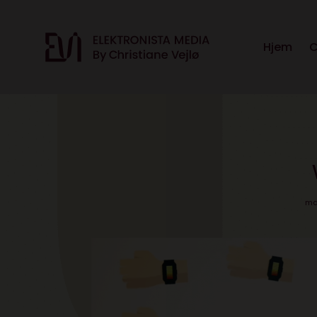
Hjem
C
mar