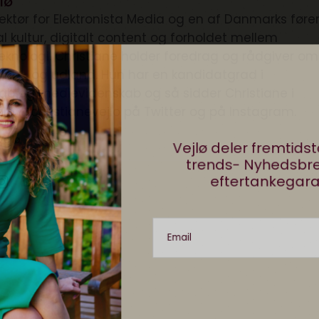
lø
irektør for Elektronista Media og en af Danmarks før
tal kultur, digitalt content og forholdet mellem
knologi. Christiane holder foredrag og rådgiver om
i ind- og udland. Hun har en kandidatgrad i
kab og medievidenskab og så sidder Christiane i
ølg @christianevejlo på Twitter og på Instagram.
Vejlø
Vejlø deler fremtid
trends- Nyhedsb
eftertankegara
Email