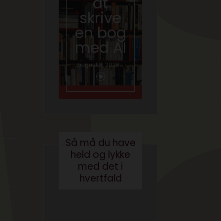
at
hvad
skrive
gør vi
en bog
med
med AI
brande
d
august 3, 2026
conten
t?
maj 24, 2017
Så må du have
held og lykke
med det i
hvertfald