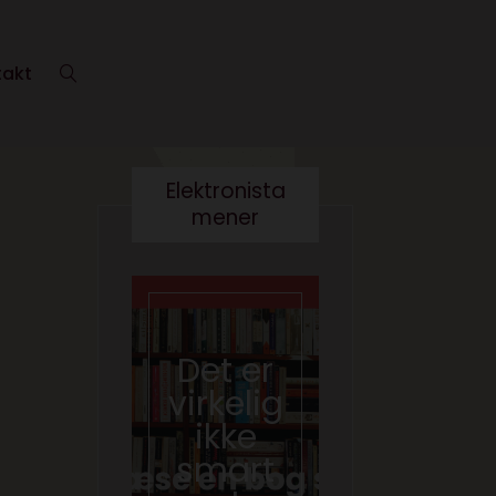
takt
Elektronista
mener
En
medie
branch
Det er
e i
virkelig
forand
ikke
ring,
smart
og