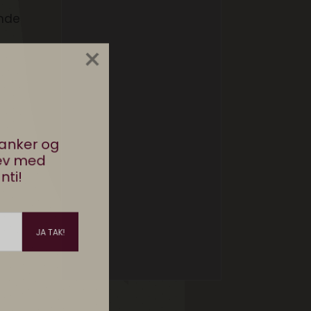
ende
×
stanker og
rev med
nti!