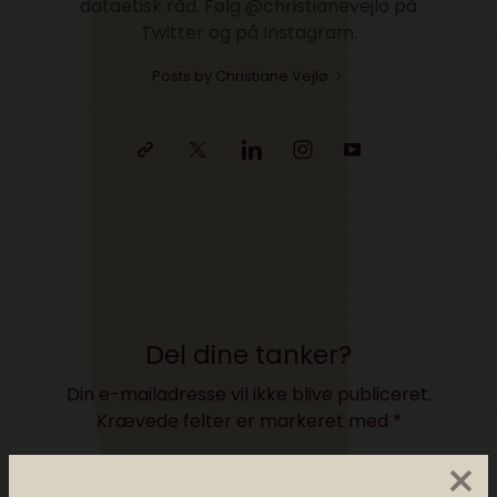
dataetisk råd. Følg @christianevejlo på
Twitter og på Instagram.
Posts by Christiane Vejlø
Del dine tanker?
Din e-mailadresse vil ikke blive publiceret.
Krævede felter er markeret med
*
×