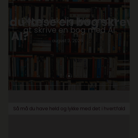
Det er virkelig ikke smart
at skrive en bog med AI
august 3, 2026
Så må du have held og lykke med det i hvertfald