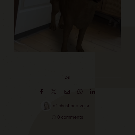
Del
af
christiane vejlø
0 comments