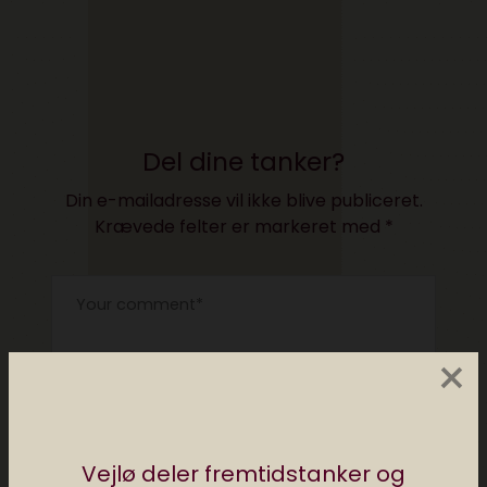
Del dine tanker?
Din e-mailadresse vil ikke blive publiceret.
Krævede felter er markeret med
*
×
Vejlø deler fremtidstanker og