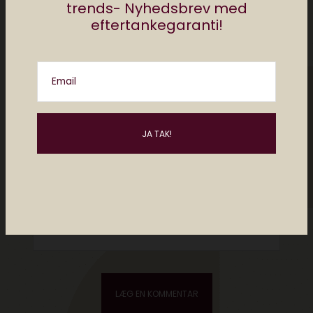
trends- Nyhedsbrev med
eftertankegaranti!
Email
Please enter an answer in digits:
5 × 4 =