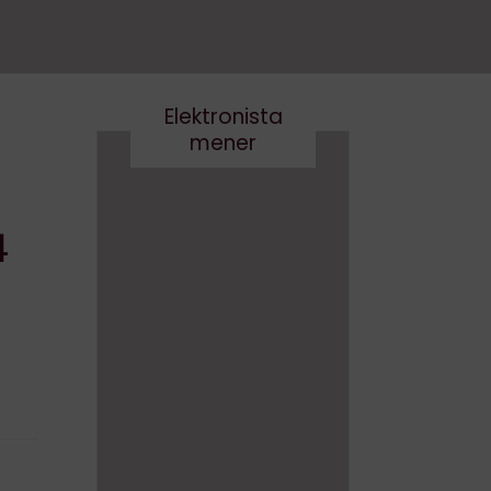
Elektronista
mener
En
medie
4
branch
Det er
e i
virkelig
forand
ikke
ring,
smart
og
at
hvad
skrive
gør vi