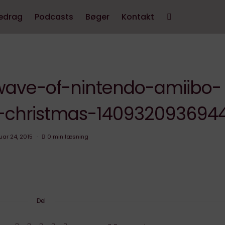
edrag
Podcasts
Bøger
Kontakt
-wave-of-nintendo-amiibo-
y-christmas-140932093694
uar 24, 2015
0 min læsning
Del