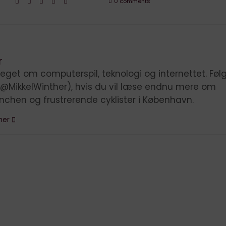
0 comments
r
eget om computerspil, teknologi og internettet. Føl
(@MikkelWinther), hvis du vil læse endnu mere om
anchen og frustrerende cyklister i København.
ther