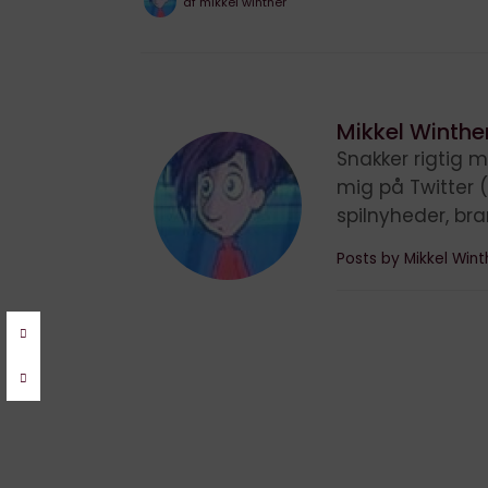
af
mikkel winther
Mikkel Winthe
Snakker rigtig m
mig på Twitter 
spilnyheder, br
Posts by Mikkel Win