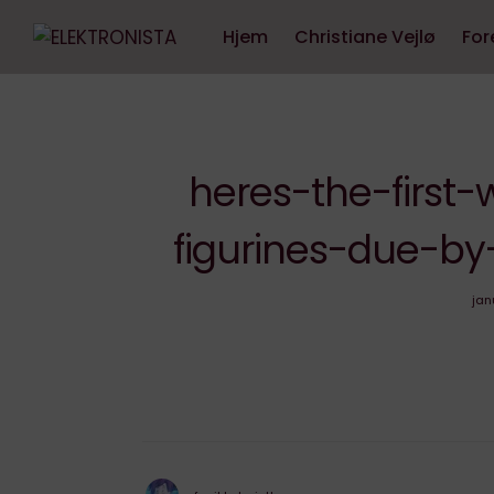
Hjem
Christiane Vejlø
For
heres-the-first
figurines-due-b
jan