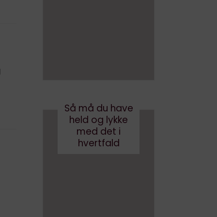
en bog
med
med AI
brande
d
august 3, 2026
conten
t?
g
maj 24, 2017
Så må du have
held og lykke
med det i
hvertfald