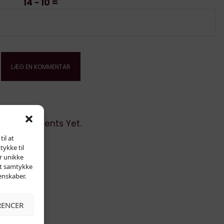
14 − 10 =
No Comments Yet.
il at
tykke til
r unikke
dit samtykke
enskaber.
RENCER