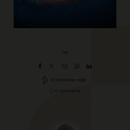
Del
af
christiane vejlø
0 comments