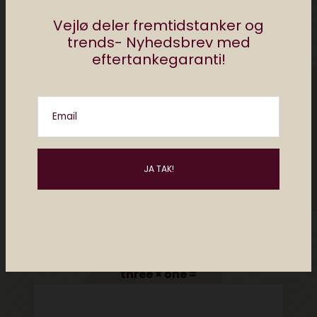
Vejlø deler fremtidstanker og
trends- Nyhedsbrev med
eftertankegaranti!
Email
Please enter an answer in digits:
three × one =