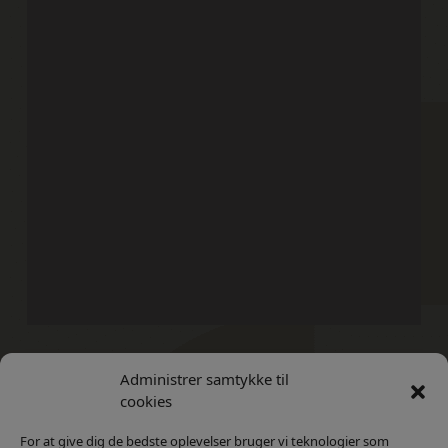
Administrer samtykke til
Kontakt
Privatlivs Politik
cookies
For at give dig de bedste oplevelser bruger vi teknologier som