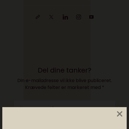
Del dine tanker?
Din e-mailadresse vil ikke blive publiceret.
Krævede felter er markeret med
*
×