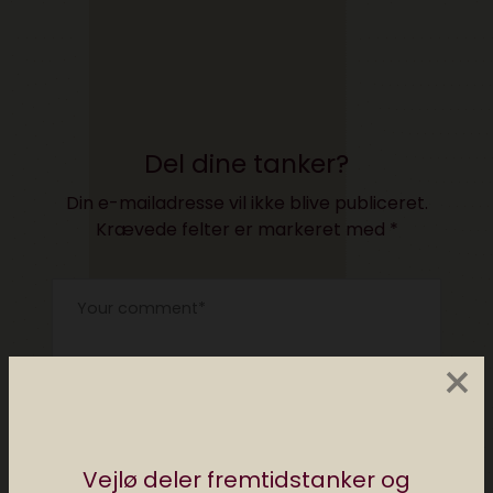
Del dine tanker?
Din e-mailadresse vil ikke blive publiceret.
Krævede felter er markeret med
*
×
Vejlø deler fremtidstanker og