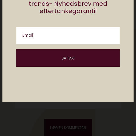
trends- Nyhedsbrev med
eftertankegaranti!
Email
Please enter an answer in digits:
fifteen − eight =