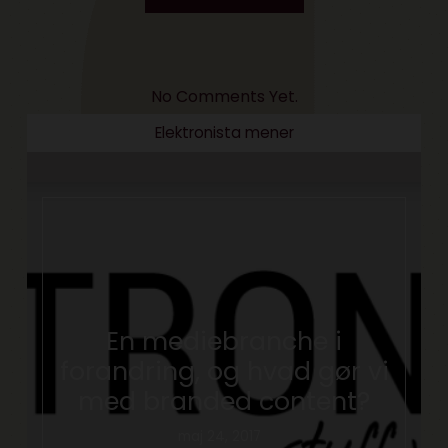
No Comments Yet.
Elektronista mener
En mediebranche i
forandring, og hvad gør vi
med branded content?
maj 24, 2017