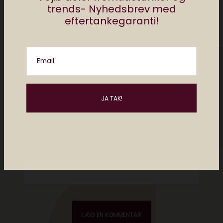
trends- Nyhedsbrev med
eftertankegaranti!
Email
Please enter an answer in digits:
14 − ten =