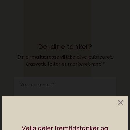
Del dine tanker?
Din e-mailadresse vil ikke blive publiceret.
Krævede felter er markeret med
*
×
Vejlø deler fremtidstanker og