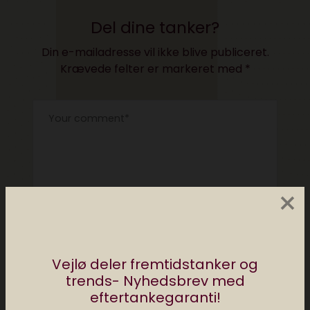
Del dine tanker?
Din e-mailadresse vil ikke blive publiceret.
Krævede felter er markeret med
*
×
Vejlø deler fremtidstanker og
trends- Nyhedsbrev med
eftertankegaranti!