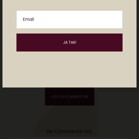
Email
Please enter an answer in digits:
7 + 5 =
No Comments Yet.