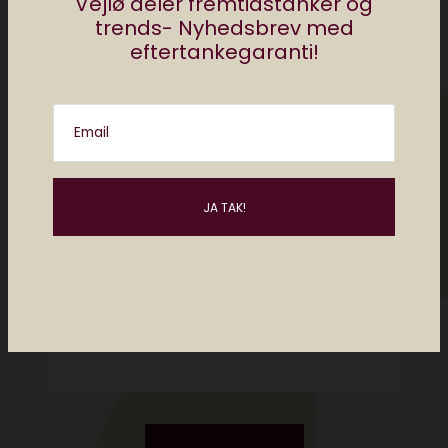
Vejlø deler fremtidstanker og
trends- Nyhedsbrev med
eftertankegaranti!
Email
Please enter an answer in digits:
eleven − 1 =