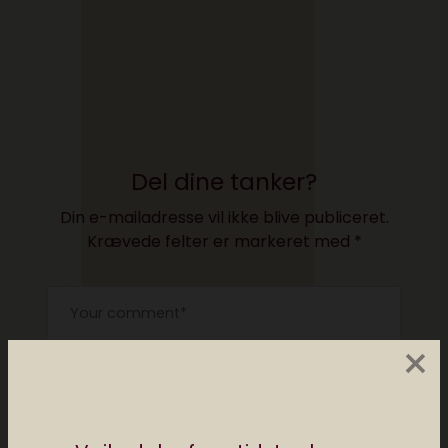
Del dine tanker?
Din e-mailadresse vil ikke blive publiceret.
Krævede felter er markeret med
*
×