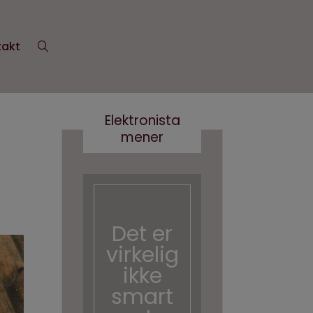
takt
Elektronista
mener
Det er
Kære
virkelig
kultur
ikke
minist
smart
er- vi