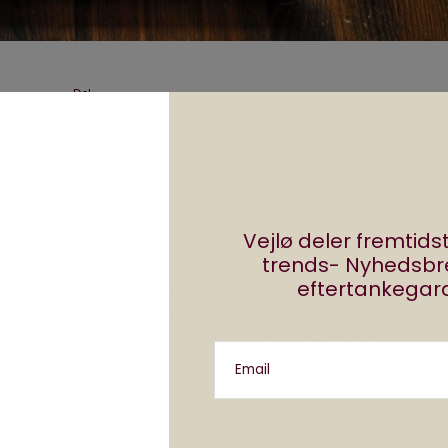
Del
0 comments
Vejlø deler fremtid
r
trends- Nyhedsb
eftertankegara
eget om computerspil, teknologi og internettet. Føl
(@MikkelWinther), hvis du vil læse endnu mere om
anchen og frustrerende cyklister i København.
Email
ther