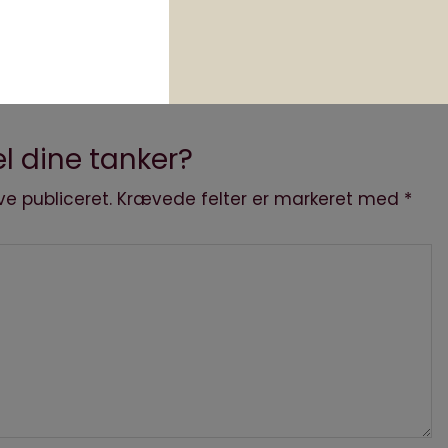
l dine tanker?
ve publiceret.
Krævede felter er markeret med
*