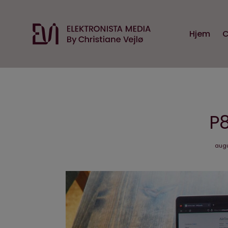
Hjem
C
P8
augu