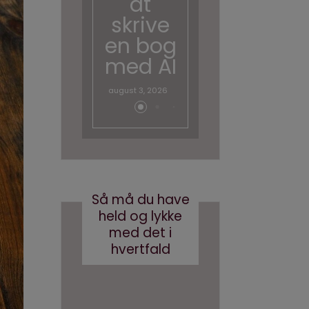
at
skal
skrive
tale
en bog
om AI
med AI
juni 26, 2026
august 3, 2026
Så må du have
held og lykke
med det i
hvertfald