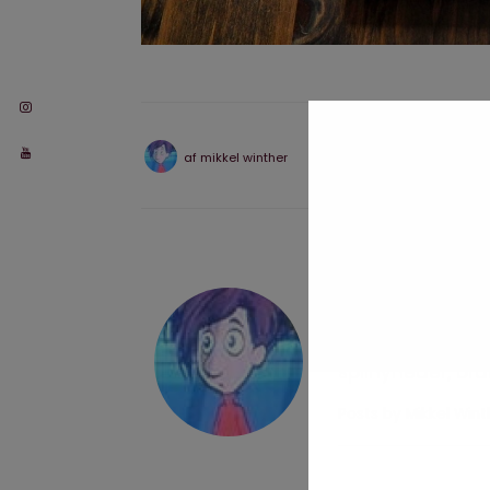
af
mikkel winther
Mikkel Winthe
Snakker rigtig m
mig på Twitter 
spilnyheder, br
Posts by Mikkel Win