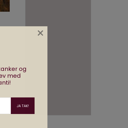
×
stanker og
rev med
nti!
g