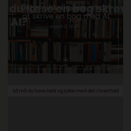
Det er virkelig ikke smart
at skrive en bog med AI
august 3, 2026
Så må du have held og lykke med det i hvertfald