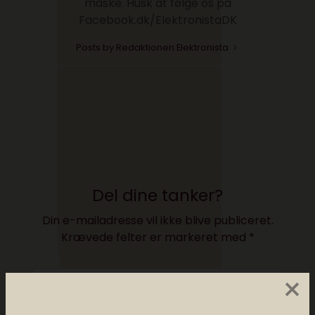
måske. Husk at følge os på
Facebook.dk/ElektronistaDK
Posts by Redaktionen Elektronista
Del dine tanker?
Din e-mailadresse vil ikke blive publiceret.
Krævede felter er markeret med
*
×