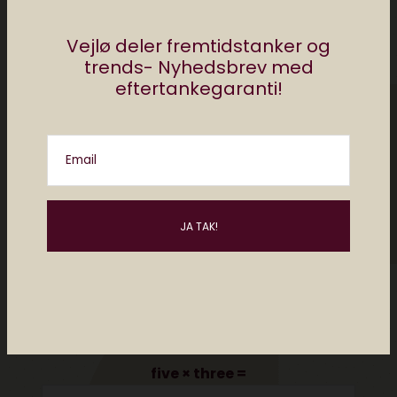
Vejlø deler fremtidstanker og
trends- Nyhedsbrev med
eftertankegaranti!
Email
Please enter an answer in digits:
five × three =