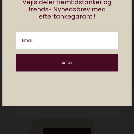
Vejlø deler fremtidstanker og
trends- Nyhedsbrev med
eftertankegaranti!
Email
Please enter an answer in digits:
5 × three =