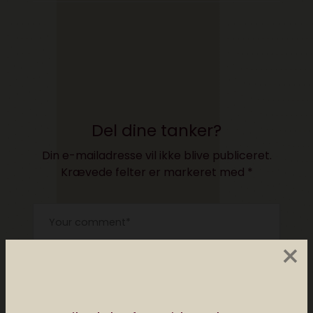
Del dine tanker?
Din e-mailadresse vil ikke blive publiceret.
Krævede felter er markeret med
*
×