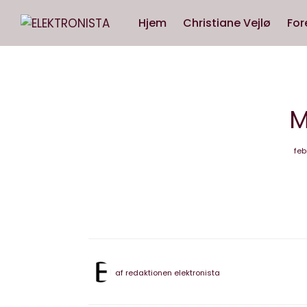
Hjem
Christiane Vejlø
For
M
feb
af
redaktionen elektronista