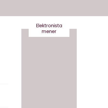
Elektronista
mener
En
medie
branch
e i
Det er
forand
virkelig
ring,
ikke
og
smart
hvad
at
gør vi
skrive