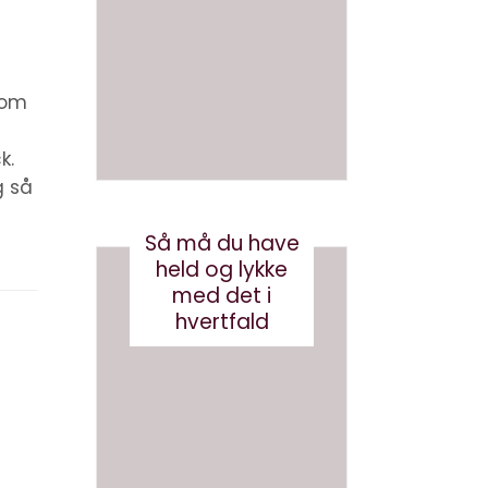
med
en bog
brande
med AI
d
august 3, 2026
conten
r om
t?
k.
maj 24, 2017
g så
Så må du have
held og lykke
med det i
hvertfald