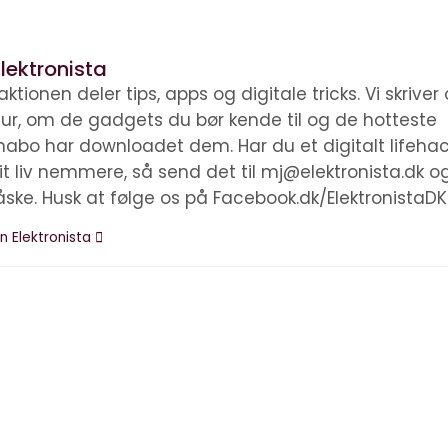
lektronista
ktionen deler tips, apps og digitale tricks. Vi skrive
ltur, om de gadgets du bør kende til og de hotteste
nabo har downloadet dem. Har du et digitalt lifehac
it liv nemmere, så send det til mj@elektronista.dk o
åske. Husk at følge os på Facebook.dk/ElektronistaDK
n Elektronista