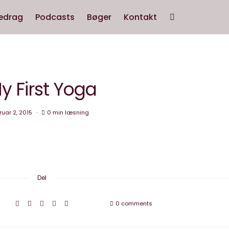
edrag
Podcasts
Bøger
Kontakt
y First Yoga
ruar 2, 2015
0 min læsning
Del
0 comments