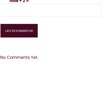
nine + 2 =
No Comments Yet.
kontakt: info@elektronista.dk, CVR-nr. DK3767647