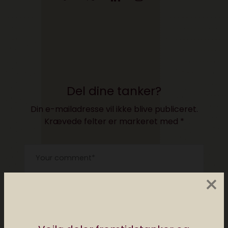
Del dine tanker?
Din e-mailadresse vil ikke blive publiceret.
Krævede felter er markeret med
*
×