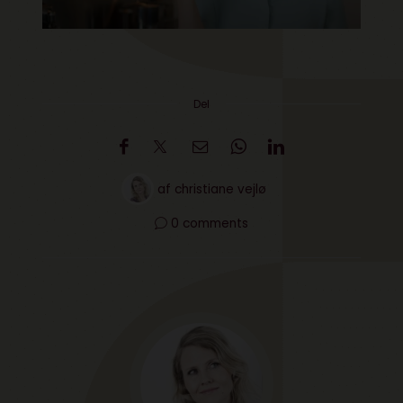
Del
af
christiane vejlø
0 comments