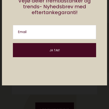
Vejlø deler fremtidstanker og
trends- Nyhedsbrev med
eftertankegaranti!
Email
Please enter an answer in digits:
nineteen + 9 =