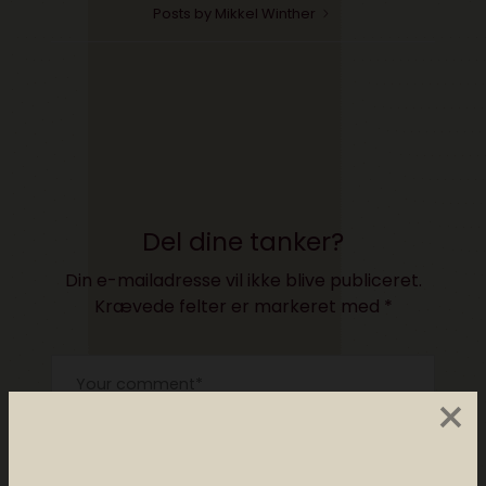
Posts by Mikkel Winther
Del dine tanker?
Din e-mailadresse vil ikke blive publiceret.
Krævede felter er markeret med
*
×