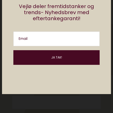
Vejlø deler fremtidstanker og
trends- Nyhedsbrev med
eftertankegaranti!
Email
Please enter an answer in digits:
14 − 12 =