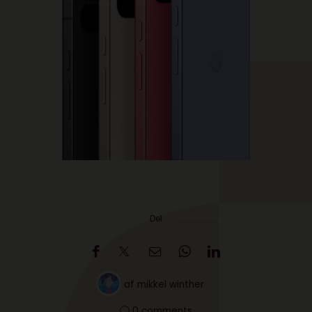
Del
af
mikkel winther
0 comments