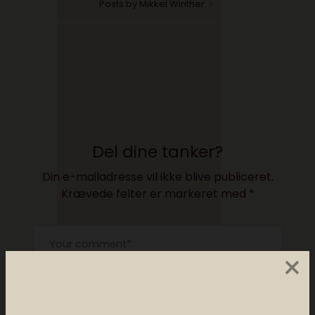
Posts by Mikkel Winther
Del dine tanker?
Din e-mailadresse vil ikke blive publiceret.
Krævede felter er markeret med
*
×