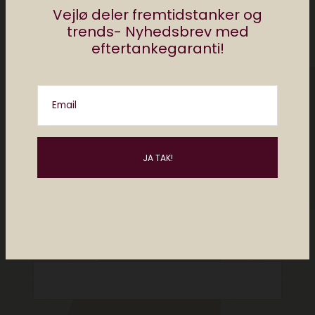
Vejlø deler fremtidstanker og
trends- Nyhedsbrev med
eftertankegaranti!
Email
Please enter an answer in digits:
5 × one =