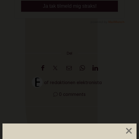
Del
af
redaktionen elektronista
0 comments
×