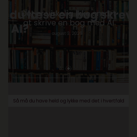
Det er virkelig ikke smart
at skrive en bog med AI
august 3, 2026
Så må du have held og lykke med det i hvertfald