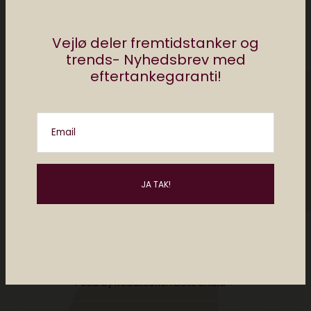
Vejlø deler fremtidstanker og
trends- Nyhedsbrev med
eftertankegaranti!
Redaktionen Elektronista
Elektronista Redaktionen deler tips, apps og
Email
digitale tricks. Vi skriver om den digitale
kultur, om de gadgets du bør kende til og de
hotteste apps inden din nabo har
downloadet dem. Har du et digitalt lifehack.
Noget der gør dit liv nemmere, så send det til
mj@elektronista.dk og så trykker vi det
måske. Husk at følge os på
Facebook.dk/ElektronistaDK
Posts by Redaktionen Elektronista