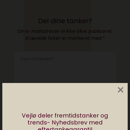
Del dine tanker?
Din e-mailadresse vil ikke blive publiceret.
Krævede felter er markeret med
*
×
Vejlø deler fremtidstanker og
trends- Nyhedsbrev med
eftertankegaranti!