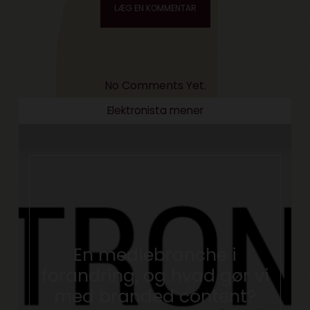
No Comments Yet.
Elektronista mener
En mediebranche i
forandring, og hvad gør vi
med branded content?