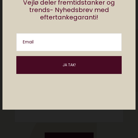
Vejlø deler fremtidstanker og
trends- Nyhedsbrev med
eftertankegaranti!
Email
Please enter an answer in digits:
4 × two =