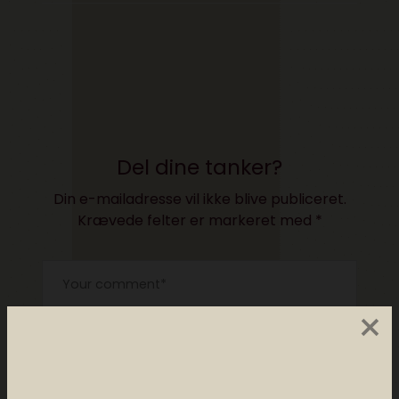
Del dine tanker?
Din e-mailadresse vil ikke blive publiceret.
Krævede felter er markeret med
*
×