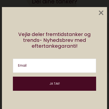
Del dine tanker?
×
Din e-mailadresse vil ikke blive publiceret.
Krævede felter er markeret med
*
Vejlø deler fremtidstanker og
trends- Nyhedsbrev med
eftertankegaranti!
Email