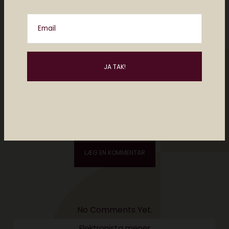
Email
Please enter an answer in digits:
one × two =
No Comments Yet.
Elektronista mener