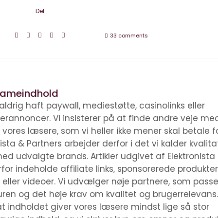
Del
33 comments
klameindhold
 aldrig haft paywall, mediestøtte, casinolinks eller
nerannoncer. Vi insisterer på at finde andre veje me
 vores læsere, som vi heller ikke mener skal betale f
ista & Partners arbejder derfor i det vi kalder kvalita
ed udvalgte brands. Artikler udgivet af Elektronista
for indeholde affiliate links, sponsorerede produkter
ller videoer. Vi udvælger nøje partnere, som passer
turen og det høje krav om kvalitet og brugerrelevans.
t indholdet giver vores læsere mindst lige så stor