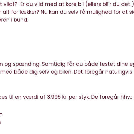
 vildt? Er du vild med at køre bil (ellers bli’r du det!)
 alt for lækker? Nu kan du selv få mulighed for at s
ren i bund.
n og spænding. Samtidig får du både testet dine 
d både dig selv og bilen. Det foregår naturligvis 
s til en værdi af 3.995 kr. per styk. De foregår hhv.:
en
n