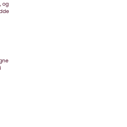
, og
idde
egne
i