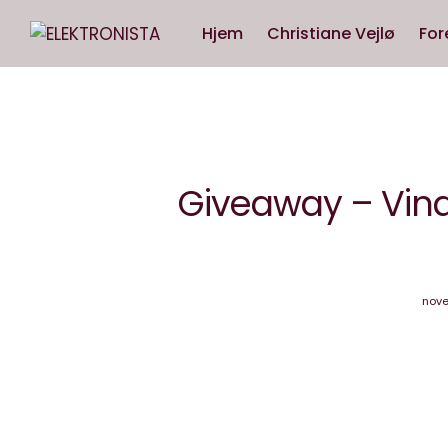
Hjem
Christiane Vejlø
For
Giveaway – Vind
nove