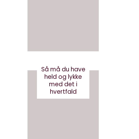
en bog
med
med AI
brande
d
august 3, 2026
conten
t?
maj 24, 2017
Så må du have
held og lykke
med det i
hvertfald