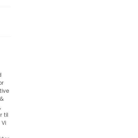
d
or
tive
 &
,
 til
 Vi