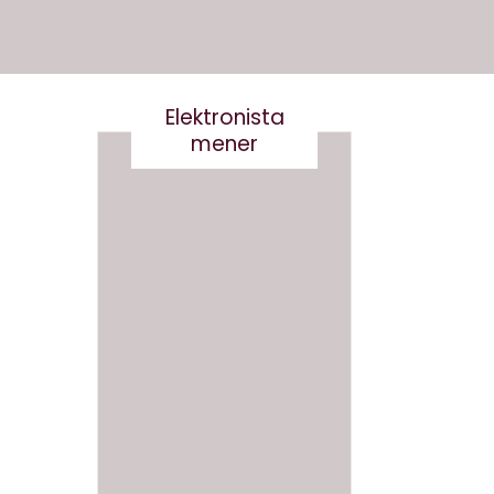
Elektronista
mener
En
medie
branch
Det er
e i
virkelig
forand
ikke
ring,
smart
og
at
hvad
skrive
gør vi