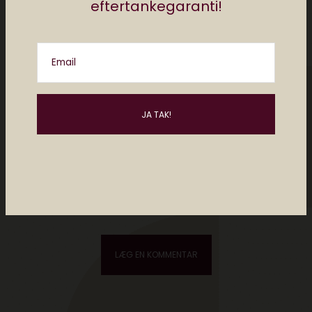
eftertankegaranti!
Email
Please enter an answer in digits:
three × one =