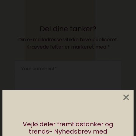
Del dine tanker?
Din e-mailadresse vil ikke blive publiceret.
Krævede felter er markeret med
*
×
Vejlø deler fremtidstanker og
trends- Nyhedsbrev med