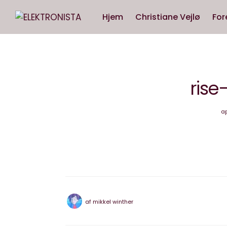
Hjem
Christiane Vejlø
For
rise
ap
af
mikkel winther