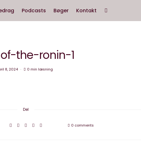
edrag
Podcasts
Bøger
Kontakt
-of-the-ronin-1
ril 8, 2024
0 min læsning
Del
0 comments