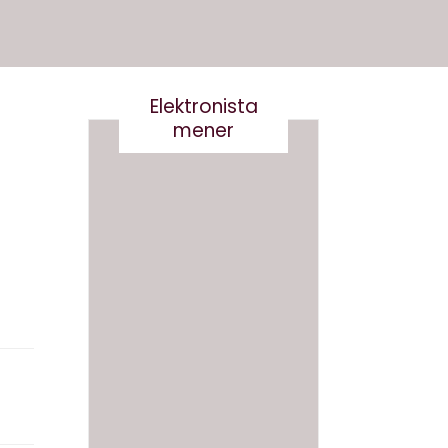
Elektronista
mener
En
medie
branch
Det er
e i
virkelig
forand
ikke
ring,
smart
og
at
hvad
skrive
gør vi