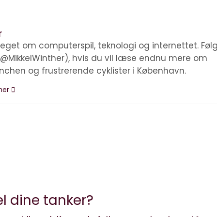
r
eget om computerspil, teknologi og internettet. Føl
(@MikkelWinther), hvis du vil læse endnu mere om
anchen og frustrerende cyklister i København.
ther
l dine tanker?