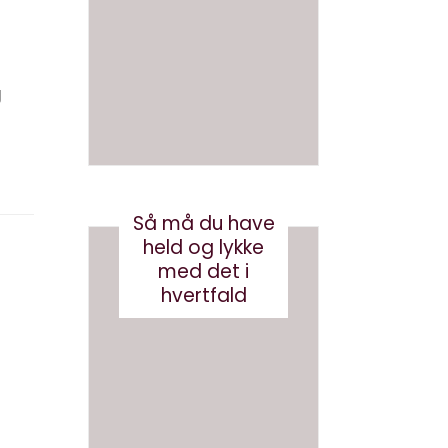
en bog
med
med AI
brande
d
august 3, 2026
conten
g
t?
maj 24, 2017
Så må du have
held og lykke
med det i
hvertfald