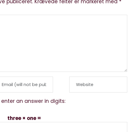
ve publiceret.
Krævede felter er markeret med
*
 enter an answer in digits:
three × one =