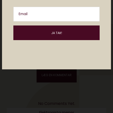
Email
Please enter an answer in digits:
one + 12 =
No Comments Yet.
Elektronista mener