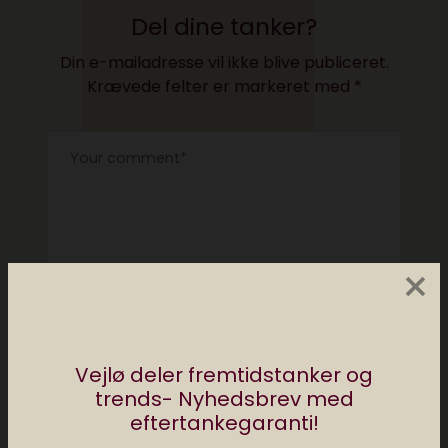
Del dine tanker?
Din e-mailadresse vil ikke blive publiceret.
Krævede felter er markeret med
*
×
Vejlø deler fremtidstanker og
trends- Nyhedsbrev med
eftertankegaranti!